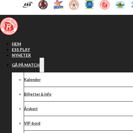
Hoppa till huvudinnehåll
Hoppa till sidfot
HEM
ESS PLAY
NYHETER
GÅ PÅ MATCH
Kalender
Biljetter & info
Årskort
VIP-bord