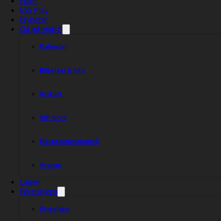
Hem
ESS Play
Nyheter
Gå på match
Kalender
Biljetter & info
Årskort
VIP-bord
Nästa hemmamatch
Arenan
Lagen
Föreningen
Styrelsen