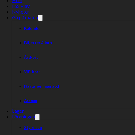
Hem
ESS Play
Nyheter
Gå på match
Kalender
Biljetter & info
Årskort
VIP-bord
Våra förare
Nästa hemmamatch
Arenan
Lagen
Föreningen
Styrelsen