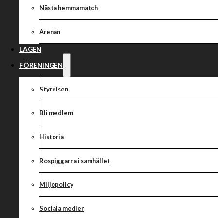
Nästa hemmamatch
Arenan
LAGEN
FÖRENINGEN
Styrelsen
Bli medlem
Historia
Rospiggarna i samhället
Miljöpolicy
Sociala medier