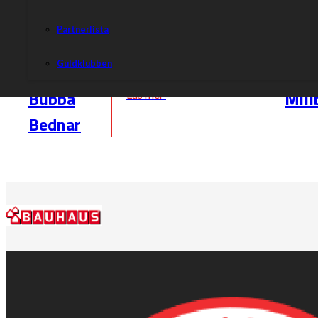
Partnerlista
Ålder:
Guldklubben
Nationalitet:
Adam
Emil
Tjeckien
Bubba
Mill
Läs mer
Bednar