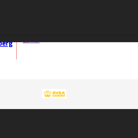
Ålder:
Nationalitet:
Sverige
berg
Läs mer