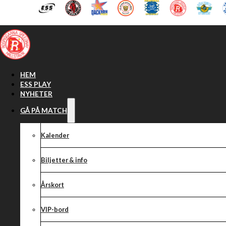
Hoppa till huvudinnehåll
Hoppa till sidfot
HEM
ESS PLAY
NYHETER
GÅ PÅ MATCH
Våra lag
Kalender
Biljetter & info
Årskort
VIP-bord