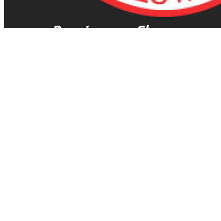
Rospiggarna Sk
Hitta rätt
Kalender
Biljetter & info
Föreningen
Våra lag
Hitta rätt
Gå på match
Speedwayskolan
Historia
Kontakt
Kontakt
Kusbyvägen 45
763 35 Hallstavik
info@rospiggarna.nu