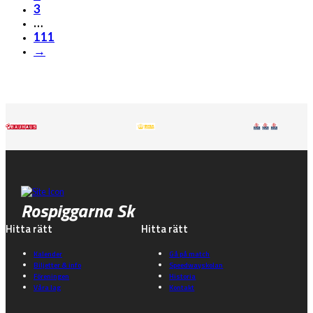
3
…
111
→
Rospiggarna Sk
Hitta rätt
Hitta rätt
Kalender
Gå på match
Biljetter & info
Speedwayskolan
Föreningen
Historia
Våra lag
Kontakt