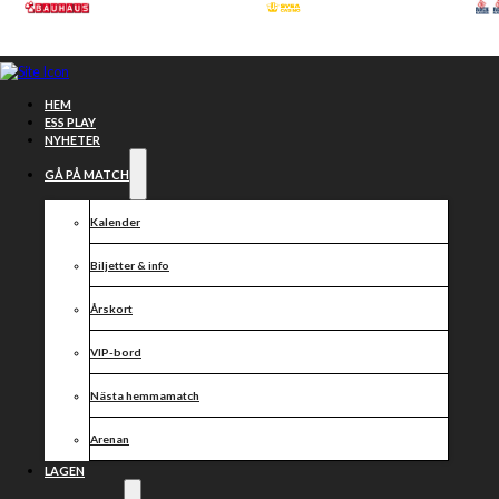
Hoppa till huvudinnehåll
Hoppa till sidfot
HEM
ESS PLAY
NYHETER
GÅ PÅ MATCH
Kalender
Biljetter & info
Årskort
VIP-bord
Nästa hemmamatch
Arenan
Alla nyheter
LAGEN