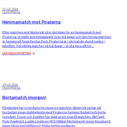
21 juli 2026
rospiggarna
Hemmamatch mot Piraterna
Efter matchen mot Västervik så är det dags för en hemmamatch mot
Piraterna. Vi ställs mot Motalalaget över två dagar och den första matchen
är hemma på Team Kentas Park. Piraterna är i skrivande stund jumbo i
tabellen. Två viktiga matcher på två dagar. – Vi ska göra allt för…
LÄS HELA NYHETEN
19 juli 2026
rospiggarna
Bortamatch imorgon!
På måndag har vi veckans första av tre matcher. Västervik väntar på
bortaplan innan dubbelmöte med Piraterna, hemma (tisdag) och borta
(onsdag). Tosse och Sudden har tagit ut sin sjua till matchen. Vårt lag1.
Piotr Pawlicki2. ⁠Ludde Lindgren (K)3. ⁠Mikkel Michelsen4. ⁠Jonas Knudsen5.
⁠Adam Ellis6. ⁠Emil Millberg7. ⁠Philip Hellström Bängs