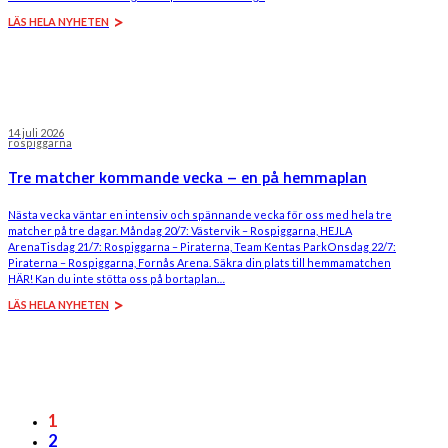
LÄS HELA NYHETEN
14 juli 2026
rospiggarna
Tre matcher kommande vecka – en på hemmaplan
Nästa vecka väntar en intensiv och spännande vecka för oss med hela tre
matcher på tre dagar. Måndag 20/7: Västervik – Rospiggarna, HEJLA
ArenaTisdag 21/7: Rospiggarna – Piraterna, Team Kentas ParkOnsdag 22/7:
Piraterna – Rospiggarna, Fornås Arena. Säkra din plats till hemmamatchen
HÄR! Kan du inte stötta oss på bortaplan…
LÄS HELA NYHETEN
1
2