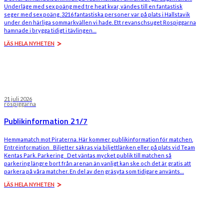
Underläge med sex poäng med tre heat kvar, vändes till en fantastisk
seger med sex poäng. 3216 fantastiska personer var på plats i Hallstavik
under den härliga sommarkvällen vi hade. Ett revanschsuget Rospiggarna
hamnade i brygga tidigt i tävlingen…
LÄS HELA NYHETEN
21 juli 2026
rospiggarna
Publikinformation 21/7
Hemmamatch mot Piraterna. Här kommer publikinformation för matchen.
Entréinformation Biljetter säkras via biljettlänken eller på plats vid Team
Kentas Park. Parkering Det väntas mycket publik till matchen så
parkering längre bort från arenan än vanligt kan ske och det är gratis att
parkera på våra matcher. En del av den gräsyta som tidigare använts…
LÄS HELA NYHETEN