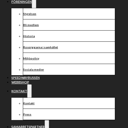
FÖRENINGEN
Styrelsen
Bli medlem
Historia
Rospiggarna i samhället
Miljöpolicy
Sociala medier
2 augusti 2026
SPEEDWAYBUSSEN
rospiggarna
WEBBSHOP
Slutspelsjakt mot Lejonen
KONTAKT
På tisdag väntar en ny viktig hemmamatch när topplaget Lejonen kommer
till Team Kentas Park. För Rospiggarna är mycket på spel.
Kontakt
Slutspelsdrömmen lever fortfarande. Det finns också positiva besked
inför matchen. Vadim Tarasenko, Piotr Pawlicki och Mikkel Michelsen är
Press
tillbaka och tillgängliga för tisdagen. – Lejonen är starka. Vi ska…
LÄS HELA NYHETEN
SAMARBETSPARTNER