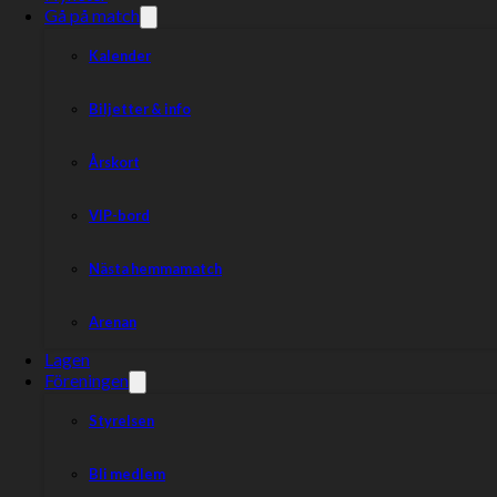
Gå på match
Kalender
Biljetter & info
Årskort
VIP-bord
Nästa hemmamatch
Arenan
Lagen
Föreningen
Styrelsen
Bli medlem