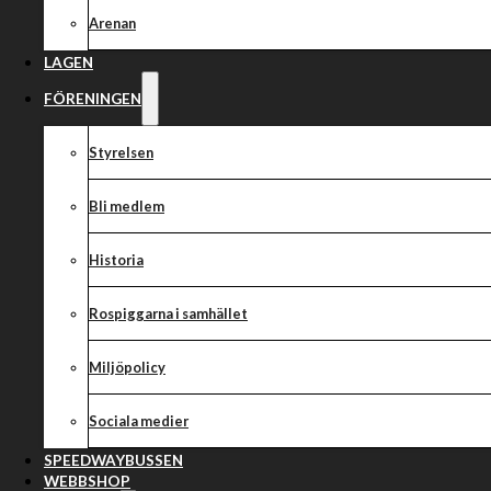
framflyttad
Arenan
LAGEN
FÖRENINGEN
Styrelsen
Rospiggarna Speedway sliter verkligen stenhårt för att bli bättre 
sportsligt utan hela linan ut för vår publik, våra funktionärer, vår
Bli medlem
vi visat!
Vi arbetar med alla medel vi har och man får inte glömma bort va
Historia
med stora ekonomiska skulder samt en bana som inte höll måttet.
och vi alla i Rospiggarna har en lång bakgrund från speedway så vi
Rospiggarna i samhället
levererar och vad publiken vill ha. Vi förstår den besvikelsen som
matcher och behöver ställa in efter lång tid i regn. Med det sagt v
Miljöpolicy
inte allt gjort över en natt.
Med morgondagens väderprognos och den inställda matchen mot
Sociala medier
har vi tillsammans med Piraterna valt att flytta fram morgondag
Arena. Vi har även kommit överens om ett nytt datum som blir on
SPEEDWAYBUSSEN
WEBBSHOP
biljetter inför morgondagens match gäller givetvis då istället.