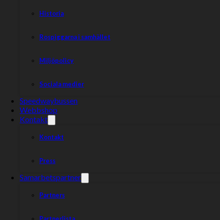
Historia
Rospiggarna i samhället
Miljöpolicy
Sociala medier
Speedwaybussen
Webbshop
Kontakt
Kontakt
Press
Samarbetspartner
Partners
Partnerlista