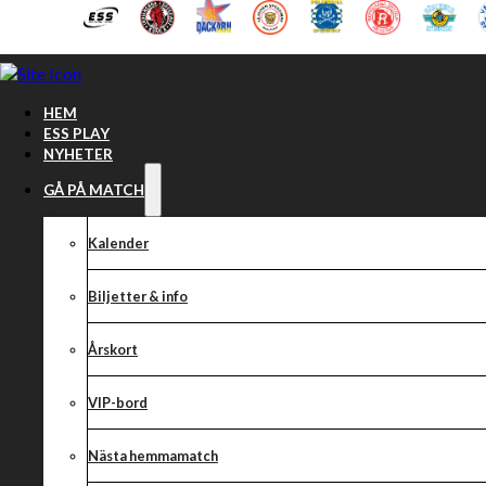
Hoppa till huvudinnehåll
Hoppa till sidfot
HEM
ESS PLAY
NYHETER
GÅ PÅ MATCH
Kalender
Biljetter & info
Årskort
VIP-bord
Morgondagens
Nästa hemmamatch