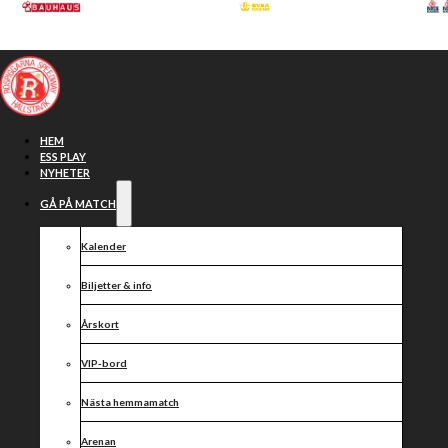
Hoppa till huvudinnehåll
Hoppa till sidfot
HEM
ESS PLAY
NYHETER
GÅ PÅ MATCH
Kalender
Biljetter & info
Årskort
VIP-bord
Rospiggarna
Nästa hemmamatch
Arenan