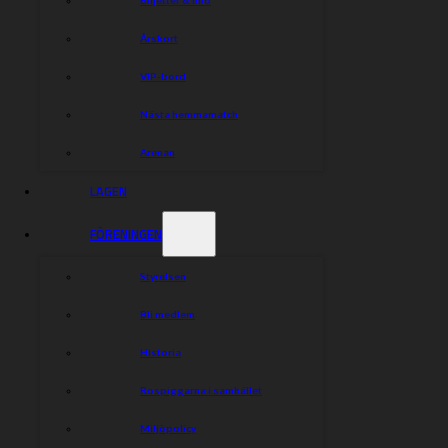
Årskort
VIP-bord
Nästa hemmamatch
Arenan
LAGEN
FÖRENINGEN
Styrelsen
Bli medlem
Historia
Rospiggarna i samhället
Miljöpolicy