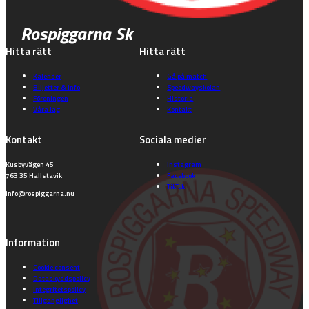
Rospiggarna Sk
Hitta rätt
Hitta rätt
Kalender
Gå på match
Biljetter & info
Speedwayskolan
Föreningen
Historia
Våra lag
Kontakt
Kontakt
Sociala medier
Kusbyvägen 45
Instagram
763 35 Hallstavik
Facebook
TikTok
info@rospiggarna.nu
Information
Cookie consent
Dataskyddspolicy
Integritetspolicy
Tillgänglighet