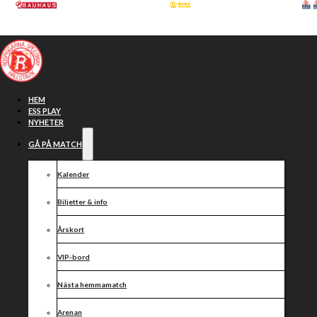
Hoppa till huvudinnehåll
Hoppa till sidfot
HEM
ESS PLAY
NYHETER
GÅ PÅ MATCH
Kalender
Biljetter & info
Årskort
VIP-bord
Äntligen
Nästa hemmamatch
Arenan