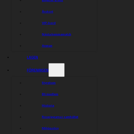
Årskort
VIP-bord
Nästa hemmamatch
Arenan
LAGEN
FÖRENINGEN
Styrelsen
Bli medlem
Historia
Rospiggarna i samhället
Miljöpolicy