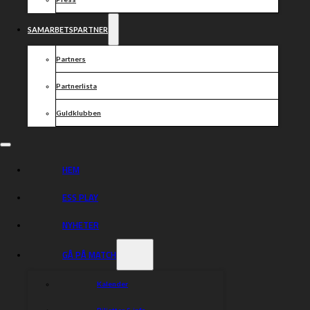
Norbert Kosciuch 8+4p (1,2’1′,2′,2′)
Robert Lambert 10+2p (2′,1,2,3,2′,0)
SAMARBETSPARTNER
Tero Aarnio 10+1p (3,3,1′,3)
Andreas Westlund 2+1p (0,1′,1)
Partners
Partnerlista
Dela nyheten:
Guldklubben
HEM
ESS PLAY
NYHETER
GÅ PÅ MATCH
Kalender
Biljetter & info