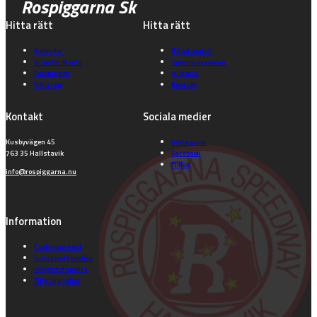
Rospiggarna Sk
Hitta rätt
Hitta rätt
Kalender
Gå på match
Biljetter & info
Speedwayskolan
Föreningen
Historia
Våra lag
Kontakt
Kontakt
Sociala medier
Kusbyvägen 45
Instagram
763 35 Hallstavik
Facebook
TikTok
info@rospiggarna.nu
Information
Cookie consent
Dataskyddspolicy
Integritetspolicy
Tillgänglighet