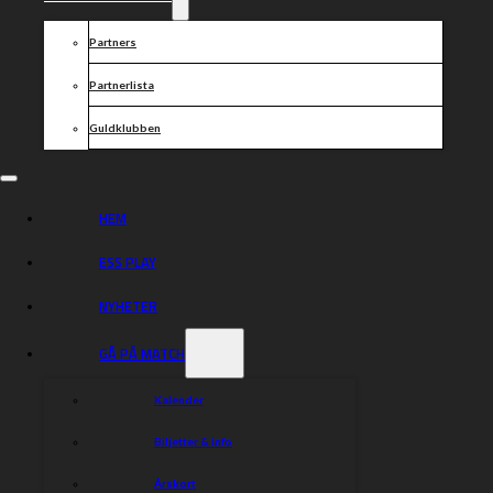
4. Viktor Kulakov
5. Jason Doyle
Partners
6. Erik Riss
7. Tomas H Jonasson
Partnerlista
Guldklubben
Dela nyheten:
HEM
ESS PLAY
NYHETER
GÅ PÅ MATCH
Kalender
Biljetter & info
Årskort