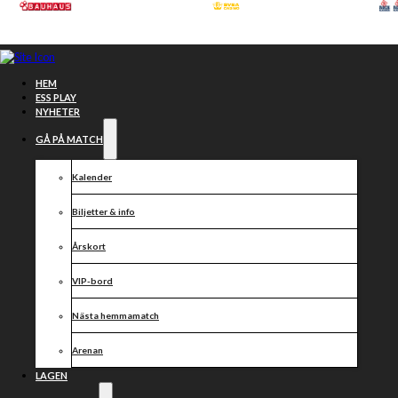
Hoppa till huvudinnehåll
Hoppa till sidfot
HEM
ESS PLAY
NYHETER
GÅ PÅ MATCH
Kalender
Biljetter & info
Årskort
VIP-bord
Nästa hemmamatch
Startsjuorna
Arenan
LAGEN