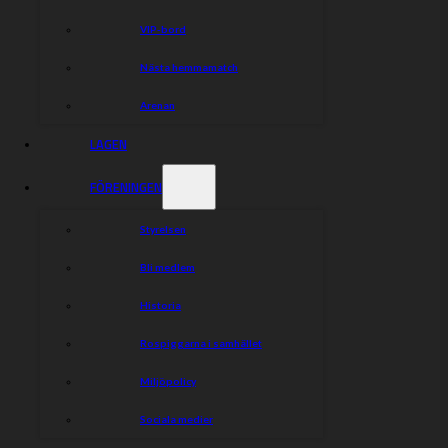
VIP-bord
Nästa hemmamatch
Arenan
LAGEN
FÖRENINGEN
Styrelsen
Bli medlem
Historia
Rospiggarna i samhället
Miljöpolicy
Sociala medier