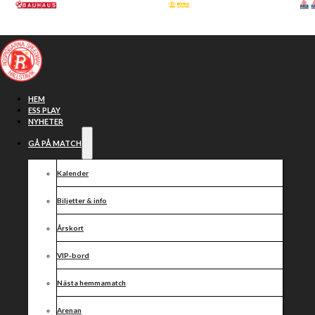
Hoppa till huvudinnehåll
Hoppa till sidfot
HEM
ESS PLAY
NYHETER
GÅ PÅ MATCH
Kalender
Biljetter & info
Årskort
VIP-bord
Stort Grattis
Nästa hemmamatch
Arenan