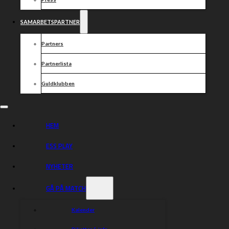
SAMARBETSPARTNER
Partners
Partnerlista
Guldklubben
HEM
ESS PLAY
NYHETER
GÅ PÅ MATCH
Kalender
Biljetter & info