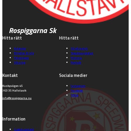
Rospiggarna Sk
Hitta rätt
Hitta rätt
Kalender
Gå på match
Biljetter & info
Speedwayskolan
Föreningen
Historia
Våra lag
Kontakt
Kontakt
Sociala medier
Kusbyvägen 45
Instagram
763 35 Hallstavik
Facebook
TikTok
info@rospiggarna.nu
Information
Cookie consent