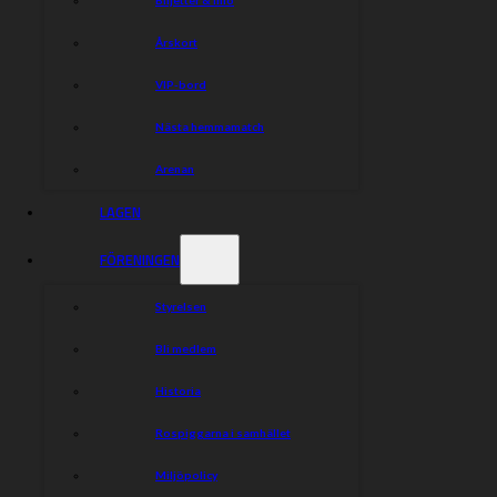
Årskort
VIP-bord
Nästa hemmamatch
Arenan
LAGEN
FÖRENINGEN
Styrelsen
Bli medlem
Historia
Rospiggarna i samhället
Miljöpolicy