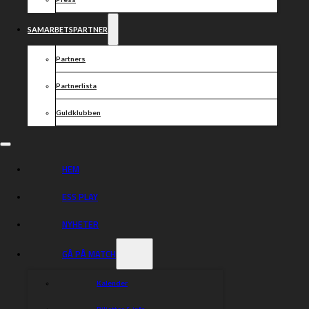
SAMARBETSPARTNER
Partners
Partnerlista
Guldklubben
HEM
ESS PLAY
NYHETER
GÅ PÅ MATCH
Kalender
Biljetter & info