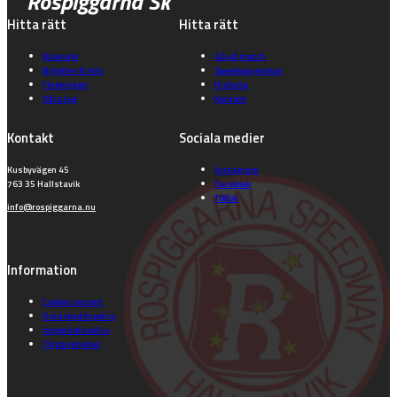
Rospiggarna Sk
Hitta rätt
Hitta rätt
Kalender
Gå på match
Biljetter & info
Speedwayskolan
Föreningen
Historia
Våra lag
Kontakt
Kontakt
Sociala medier
Kusbyvägen 45
Instagram
763 35 Hallstavik
Facebook
TikTok
info@rospiggarna.nu
Information
Cookie consent
Dataskyddspolicy
Integritetspolicy
Tillgänglighet