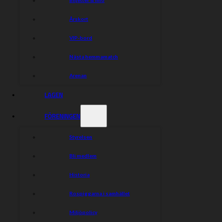
Årskort
VIP-bord
Nästa hemmamatch
Arenan
LAGEN
FÖRENINGEN
Styrelsen
Bli medlem
Historia
Rospiggarna i samhället
Miljöpolicy