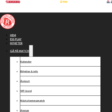
Hoppa till huvudinnehåll
Hoppa till sidfot
HEM
ESS PLAY
NYHETER
GÅ PÅ MATCH
Kalender
Biljetter & info
Årskort
VIP-bord
Resultat 23/6
Nästa hemmamatch
Arenan