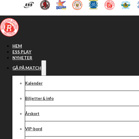
Hoppa till huvudinnehåll
Hoppa till sidfot
HEM
ESS PLAY
NYHETER
GÅ PÅ MATCH
Kalender
Biljetter & info
Årskort
VIP-bord