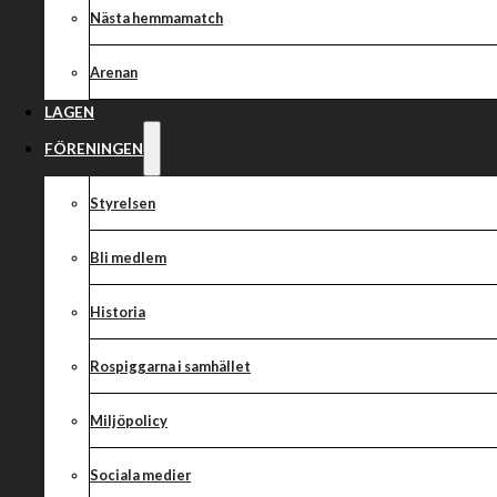
Resultatet av 
Nästa hemmamatch
Deltävling
Arenan
LAGEN
FÖRENINGEN
Idag avgjordes den första omgången av RM-Cupen på Creden
Styrelsen
Tävlingen vanns av Nässjös Lucas Woentin före Dackarna
Vikingarnas Eddie Bock. Rospiggarnas Daniel Gheorghe slut
Bli medlem
Resultatet av dagens RM-deltävling:
Historia
Lucas Woentin – 10+2+3 (3,2,2,3) (Nässjö SK)
Sammy Van Dyck – 12+3+2 (3,3,3,3) (Dackarna)
Rospiggarna i samhället
Eddie Bock – 10+3+1 (2,3,3,2) (Vikingarna)
Daniel Gheorghe – 9+2+0 (2,1,3,3) (Rospiggarna)
Miljöpolicy
Ludvig Hamrin – 8+1 (3,3,1,1) (Eskilstuna Smederna)
Ricky Woss – 7+1 (1,2,2,2) (Piraterna)
Sociala medier
Hampus Hamrin – 7+0 (2,2,1,2) (Eskilstuna Smederna)