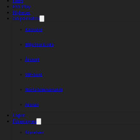
Hem
ESS Play
Nyheter
Gå på match
Kalender
Biljetter & info
Årskort
VIP-bord
Nästa hemmamatch
Arenan
Lagen
Föreningen
Styrelsen