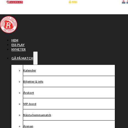
Hoppa till huvudinnehåll
Hoppa till sidfot
HEM
ESS PLAY
NYHETER
GÅ PÅ MATCH
Kalender
Biljetter & info
Årskort
VIP-bord
ESS tecknar
Nästa hemmamatch
Arenan