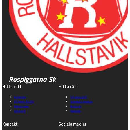
Rospiggarna Sk
Hitta rätt
Hitta rätt
Kalender
Gå på match
Biljetter & info
Speedwayskolan
Föreningen
Historia
Våra lag
Kontakt
Kontakt
Sociala medier