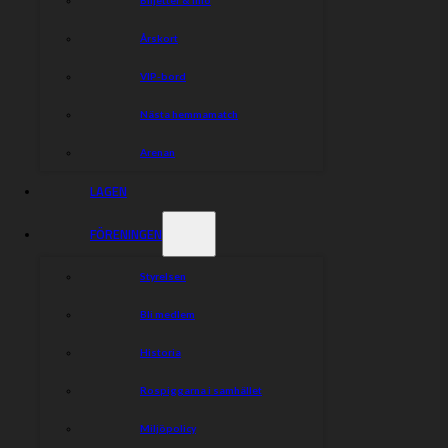
Årskort
VIP-bord
Nästa hemmamatch
Arenan
LAGEN
FÖRENINGEN
Styrelsen
Bli medlem
Historia
Rospiggarna i samhället
Miljöpolicy