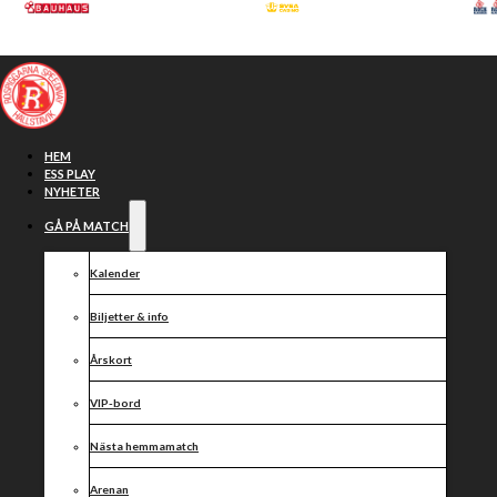
Hoppa till huvudinnehåll
Hoppa till sidfot
HEM
ESS PLAY
NYHETER
GÅ PÅ MATCH
Kalender
Biljetter & info
Årskort
VIP-bord
Falco
Nästa hemmamatch
Arenan