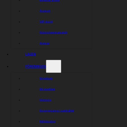
Dela nyheten:
Årskort
VIP-bord
Nästa hemmamatch
Arenan
LAGEN
FÖRENINGEN
Styrelsen
Bli medlem
Historia
Rospiggarna i samhället
Miljöpolicy