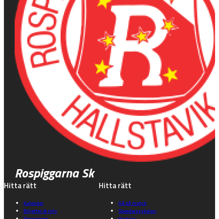
Rospiggarna Sk
Hitta rätt
Hitta rätt
Kalender
Gå på match
Biljetter & info
Speedwayskolan
Föreningen
Historia