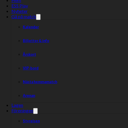
Hem
ESS Play
Nyheter
Gå på match
Kalender
Biljetter & info
Årskort
VIP-bord
Nästa hemmamatch
Arenan
Lagen
Föreningen
Styrelsen