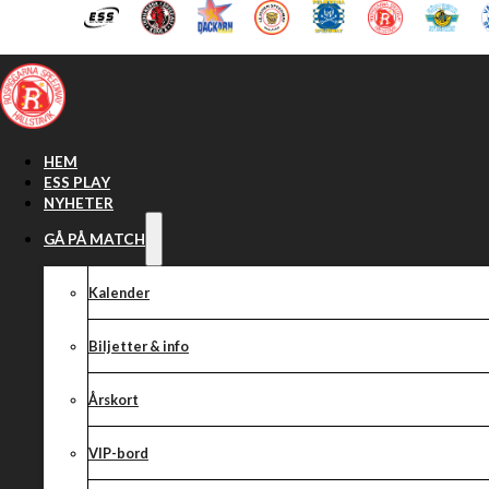
Hoppa till huvudinnehåll
Hoppa till sidfot
HEM
ESS PLAY
NYHETER
GÅ PÅ MATCH
Kalender
Biljetter & info
Årskort
VIP-bord