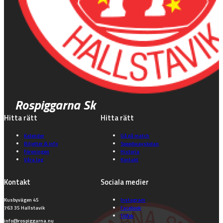
Rospiggarna Sk
Hitta rätt
Hitta rätt
Kalender
Gå på match
Biljetter & info
Speedwayskolan
Föreningen
Historia
Våra lag
Kontakt
Kontakt
Sociala medier
Kusbyvägen 45
Instagram
763 35 Hallstavik
Facebook
TikTok
info@rospiggarna.nu