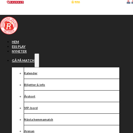
Hoppa till huvudinnehåll
Hoppa till sidfot
HEM
ESS PLAY
NYHETER
GÅ PÅ MATCH
Kalender
Biljetter & info
Årskort
VIP-bord
Resultat
Nästa hemmamatch
Arenan