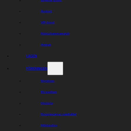
Årskort
VIP-bord
Nästa hemmamatch
Arenan
LAGEN
FÖRENINGEN
Styrelsen
Bli medlem
Historia
Rospiggarna i samhället
Miljöpolicy