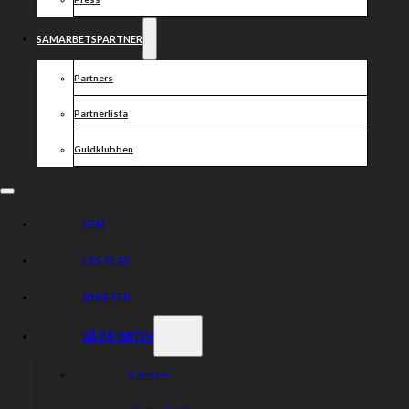
SAMARBETSPARTNER
Partners
Partnerlista
Guldklubben
HEM
ESS PLAY
NYHETER
GÅ PÅ MATCH
Kalender
Biljetter & info