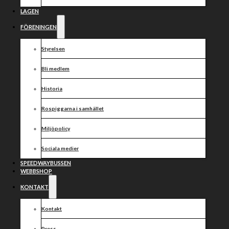
12/9-2020
LAGEN
FÖRENINGEN
Rasmus Jensens Wybrzeze Gdansk vann idag hemma
Styrelsen
mot Kai Huckenbecks Polonia Bydgoszcz med 51-38.
För det segrande laget körde Rasmus Jensen in 11p
(R,2,3,3,3) medan Kai Huckenbeck tog 5p+1 (1,2,1*,U,1)
Bli medlem
för Polonia Bydgoszcz.
Historia
Idag avgjordes även årets ETAP Open på Eskilstuna
Motorstadion. Tävlingen vanns av Smedernas Manfred
Rospiggarna i samhället
Zetterström.
För Rospiggarnas Dante Johansson blev det en
Miljöpolicy
sjundeplats på 8p (1,2,2,3,0) medan Jonny Eriksson
slutade på en sextondeplats på 2p (0,0,1,1).
Sociala medier
SPEEDWAYBUSSEN
WEBBSHOP
Dela nyheten:
KONTAKT
Kontakt
Press