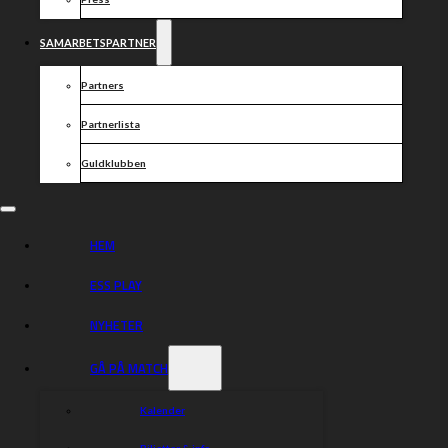
SAMARBETSPARTNER
Partners
Partnerlista
Guldklubben
HEM
ESS PLAY
NYHETER
GÅ PÅ MATCH
Kalender
Biljetter & info