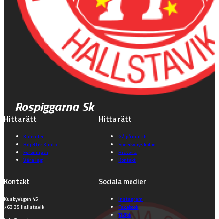
Rospiggarna Sk
Hitta rätt
Hitta rätt
Kalender
Gå på match
Biljetter & info
Speedwayskolan
Föreningen
Historia
Våra lag
Kontakt
Kontakt
Sociala medier
Kusbyvägen 45
Instagram
763 35 Hallstavik
Facebook
TikTok