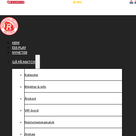
Hoppa till huvudinnehåll
Hoppa till sidfot
HEM
ESS PLAY
NYHETER
GÅ PÅ MATCH
Kalender
Biljetter & info
Årskort
VIP-bord
Resultat
Nästa hemmamatch
Arenan