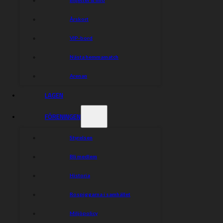
Årskort
VIP-bord
Nästa hemmamatch
Arenan
LAGEN
FÖRENINGEN
Styrelsen
Bli medlem
Historia
Rospiggarna i samhället
Miljöpolicy