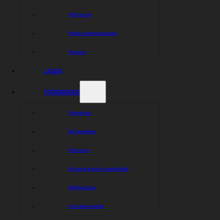
VIP-bord
Nästa hemmamatch
Arenan
LAGEN
FÖRENINGEN
Styrelsen
Bli medlem
Historia
Rospiggarna i samhället
Miljöpolicy
Sociala medier