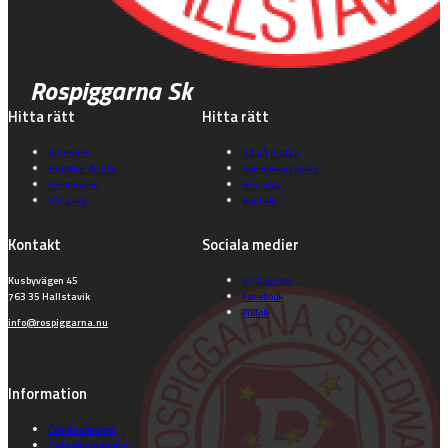
Rospiggarna Sk
Hitta rätt
Hitta rätt
Kalender
Gå på match
Biljetter & info
Speedwayskolan
Föreningen
Historia
Våra lag
Kontakt
Kontakt
Sociala medier
Kusbyvägen 45
Instagram
763 35 Hallstavik
Facebook
TikTok
info@rospiggarna.nu
Information
Cookie consent
Dataskyddspolicy