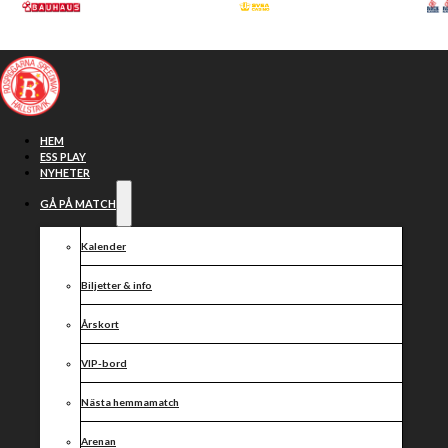
Hoppa till huvudinnehåll
Hoppa till sidfot
HEM
ESS PLAY
NYHETER
GÅ PÅ MATCH
Kalender
Biljetter & info
Årskort
VIP-bord
Resultat
Nästa hemmamatch
Arenan