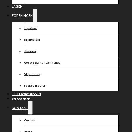
27/03-2021
LAGEN
FÖRENINGEN
Idag kördes returmötet mellan Apator Torun & Polonia
Styrelsen
Bydgoszcz på Marian Rose MotoArena i Torun. Dagens
möte vanns av hemmalaget Apator Torun med 60-30.
För det vinnande laget körde Adrian Miedzinski in 12p
Bli medlem
(3,3,2,1,3).
Historia
Rospiggarna i samhället
Dela nyheten:
Miljöpolicy
Sociala medier
SPEEDWAYBUSSEN
WEBBSHOP
KONTAKT
Kontakt
Press