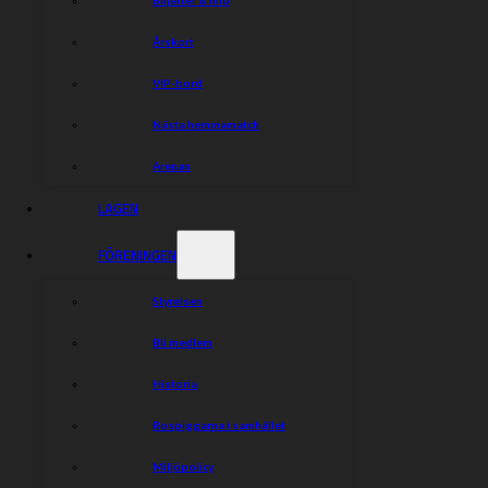
Årskort
VIP-bord
Nästa hemmamatch
Arenan
LAGEN
FÖRENINGEN
Styrelsen
Bli medlem
Historia
Rospiggarna i samhället
Miljöpolicy