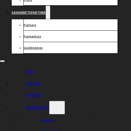
SAMARBETSPARTNER
Partners
Partnerlista
Guldklubben
HEM
ESS PLAY
NYHETER
GÅ PÅ MATCH
Kalender
Biljetter & info