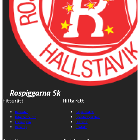
Rospiggarna Sk
Hitta rätt
Hitta rätt
Kalender
Gå på match
Biljetter & info
Speedwayskolan
Föreningen
Historia
Våra lag
Kontakt