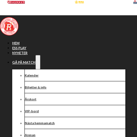
Hoppa till huvudinnehåll
Hoppa till sidfot
HEM
ESS PLAY
NYHETER
GÅ PÅ MATCH
Kalender
Biljetter & info
Årskort
VIP-bord
Norrtelje
Nästa hemmamatch
Arenan