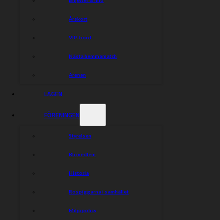
Årskort
VIP-bord
Nästa hemmamatch
Arenan
LAGEN
FÖRENINGEN
Styrelsen
Bli medlem
Historia
Rospiggarna i samhället
Miljöpolicy