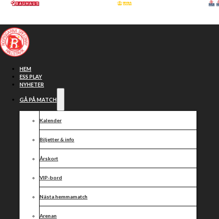
Hoppa till huvudinnehåll
Hoppa till sidfot
HEM
ESS PLAY
NYHETER
GÅ PÅ MATCH
Kalender
Biljetter & info
Årskort
VIP-bord
Årets första
Nästa hemmamatch
Arenan