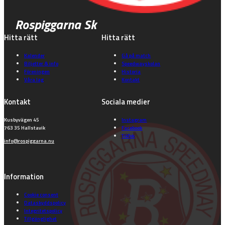
Rospiggarna Sk
Hitta rätt
Hitta rätt
Kalender
Gå på match
Biljetter & info
Speedwayskolan
Föreningen
Historia
Våra lag
Kontakt
Kontakt
Sociala medier
Kusbyvägen 45
Instagram
763 35 Hallstavik
Facebook
TikTok
info@rospiggarna.nu
Information
Cookie consent
Dataskyddspolicy
Integritetspolicy
Tillgänglighet