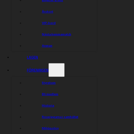
Årskort
VIP-bord
Nästa hemmamatch
Arenan
LAGEN
FÖRENINGEN
Styrelsen
Bli medlem
Historia
Rospiggarna i samhället
Miljöpolicy