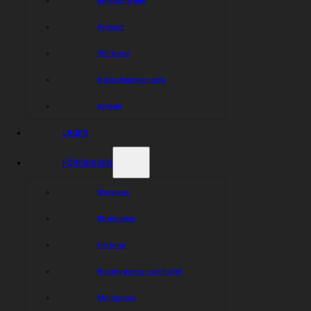
Årskort
VIP-bord
Nästa hemmamatch
Arenan
LAGEN
FÖRENINGEN
Styrelsen
Bli medlem
Historia
Rospiggarna i samhället
Miljöpolicy