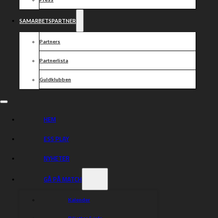
SAMARBETSPARTNER
Partners
Partnerlista
Guldklubben
HEM
ESS PLAY
NYHETER
GÅ PÅ MATCH
Kalender
Biljetter & info