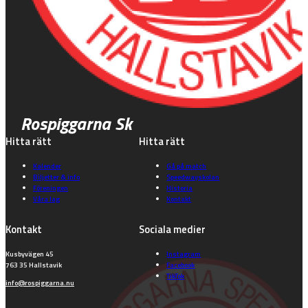
Rospiggarna Sk
Hitta rätt
Hitta rätt
Kalender
Gå på match
Biljetter & info
Speedwayskolan
Föreningen
Historia
Våra lag
Kontakt
Kontakt
Sociala medier
Kusbyvägen 45
Instagram
763 35 Hallstavik
Facebook
TikTok
info@rospiggarna.nu