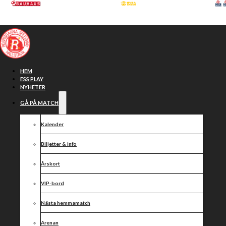
Hoppa till huvudinnehåll
Hoppa till sidfot
HEM
ESS PLAY
NYHETER
GÅ PÅ MATCH
Kalender
Biljetter & info
Årskort
VIP-bord
Resultat
Nästa hemmamatch
Arenan