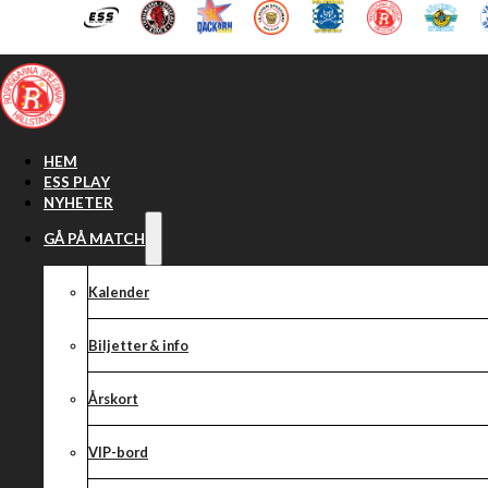
Hoppa till huvudinnehåll
Hoppa till sidfot
HEM
ESS PLAY
NYHETER
GÅ PÅ MATCH
Kalender
Biljetter & info
Årskort
VIP-bord