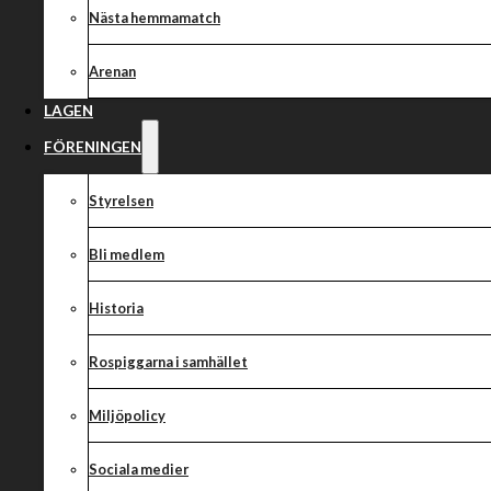
Rospiggarna åt
Nästa hemmamatch
till Roslagen m
Arenan
efter att ha bes
LAGEN
FÖRENINGEN
Indianerna bor
Styrelsen
Bli medlem
Historia
Rospiggarna fick en bra start på matchen när Kim Nilsson och 
kvällen med att köra in en 5-1:a men efter två stycken 3-3:resul
Rospiggarna i samhället
svarade Indianerna med att köra in en 4-2:a i Heat 4. Patryk Du
med Rospiggarnas andra 5-1:a för kvällen under Heat 5 innan In
Miljöpolicy
ytterligare en 4-2:a i Heat 6. Efter sex körda heat hade vi ett över
matchen på 20-16.
Sociala medier