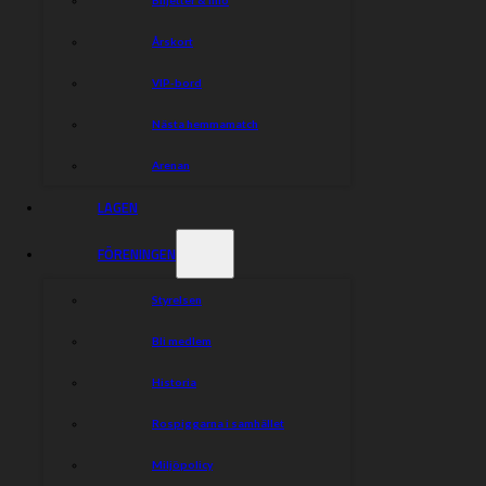
Årskort
VIP-bord
Nästa hemmamatch
Arenan
LAGEN
FÖRENINGEN
Styrelsen
Bli medlem
Historia
Rospiggarna i samhället
Miljöpolicy