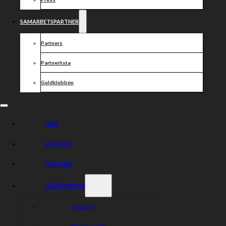
5. Pontus Aspgren
6. Johannes Stark
7. Joel Kling
SAMARBETSPARTNER
Lagledare: Jerker Eriksson, Jimmy Jansson & Stefan Jarl
Partners
Säkra dina biljetter till torsdagens hemmamatch senast
imorgon, onsdag 11 augusti, för att vara med i
Partnerlista
utlottningen av en Philips 4k LED Smart Ambilight 65” TV
eller ett VIP-paket med mat och depåbesök för 6
Guldklubben
personer. Biljetterna köper du via tickster.com
Biljettlänk:
https://secure.tickster.com/sv/lr0wf26z3mdchhp/products
HEM
ESS PLAY
Dela nyheten:
NYHETER
GÅ PÅ MATCH
Kalender
Biljetter & info