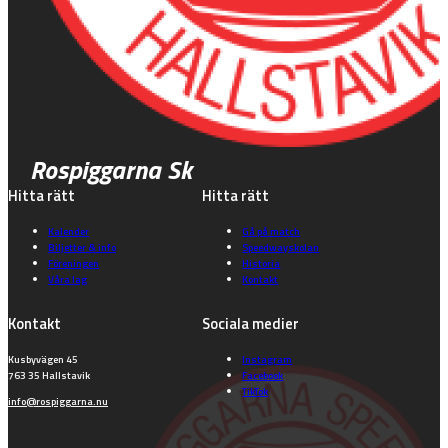
Rospiggarna Sk
Hitta rätt
Hitta rätt
Kalender
Gå på match
Biljetter & info
Speedwayskolan
Föreningen
Historia
Våra lag
Kontakt
Kontakt
Sociala medier
Kusbyvägen 45
Instagram
763 35 Hallstavik
Facebook
TikTok
info@rospiggarna.nu