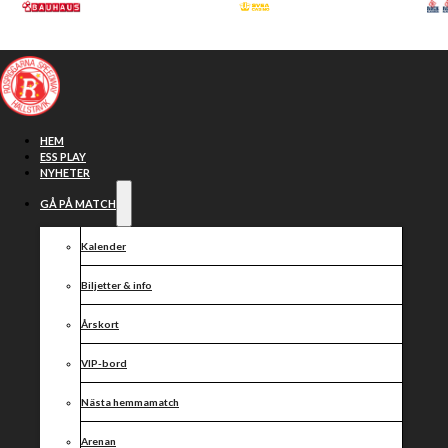
Hoppa till huvudinnehåll
Hoppa till sidfot
HEM
ESS PLAY
NYHETER
GÅ PÅ MATCH
Kalender
Biljetter & info
Årskort
VIP-bord
Laguppställningar
Nästa hemmamatch
Arenan