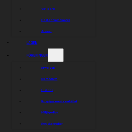
VIP-bord
Nästa hemmamatch
Arenan
LAGEN
FÖRENINGEN
Styrelsen
Bli medlem
Historia
Rospiggarna i samhället
Miljöpolicy
Sociala medier