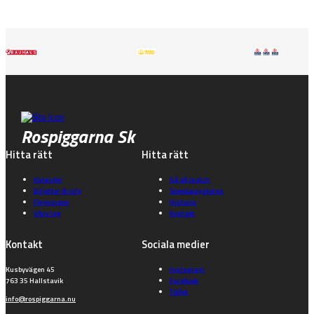
Rospiggarna Sk
Hitta rätt
Hitta rätt
Kalender
Gå på match
Biljetter & info
Speedwayskolan
Föreningen
Historia
Våra lag
Kontakt
Kontakt
Sociala medier
Kusbyvägen 45
Instagram
763 35 Hallstavik
Facebook
TikTok
info@rospiggarna.nu