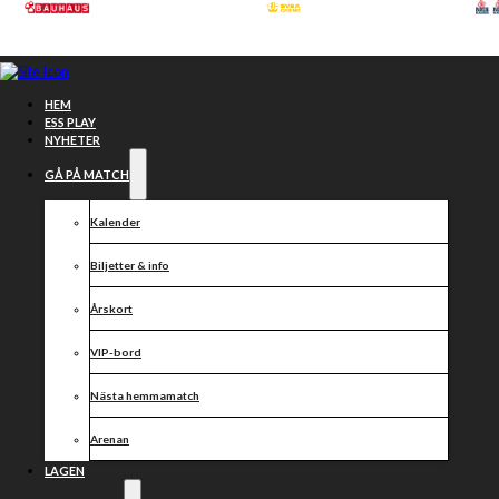
Hoppa till huvudinnehåll
Hoppa till sidfot
HEM
ESS PLAY
NYHETER
GÅ PÅ MATCH
Kalender
Biljetter & info
Årskort
VIP-bord
Imorgon
Nästa hemmamatch
Arenan
invigs
LAGEN