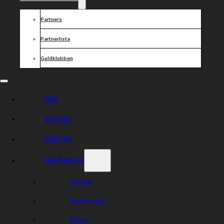
Partners
Partnerlista
Guldklubben
HEM
ESS PLAY
NYHETER
GÅ PÅ MATCH
Kalender
Biljetter & info
Årskort