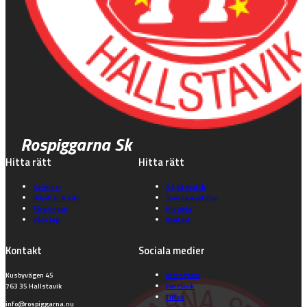
Rospiggarna Sk
Hitta rätt
Hitta rätt
Kalender
Gå på match
Biljetter & info
Speedwayskolan
Föreningen
Historia
Våra lag
Kontakt
Kontakt
Sociala medier
Kusbyvägen 45
Instagram
763 35 Hallstavik
Facebook
TikTok
info@rospiggarna.nu