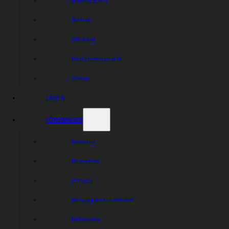
Årskort
VIP-bord
Nästa hemmamatch
Arenan
LAGEN
FÖRENINGEN
Styrelsen
Bli medlem
Historia
Rospiggarna i samhället
Miljöpolicy