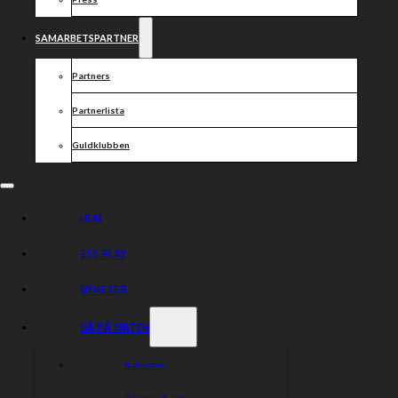
SAMARBETSPARTNER
Partners
Partnerlista
Guldklubben
HEM
ESS PLAY
NYHETER
GÅ PÅ MATCH
Kalender
Biljetter & info