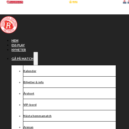
Hoppa till huvudinnehåll
Hoppa till sidfot
HEM
ESS PLAY
NYHETER
GÅ PÅ MATCH
Kalender
Biljetter & info
Årskort
VIP-bord
Resultat
Nästa hemmamatch
Arenan