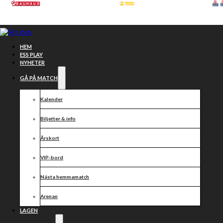
Hoppa till huvudinnehåll
Hoppa till sidfot
HEM
ESS PLAY
NYHETER
GÅ PÅ MATCH
Kalender
Biljetter & info
Årskort
VIP-bord
Resultat
Nästa hemmamatch
Arenan
29/8-2021
LAGEN