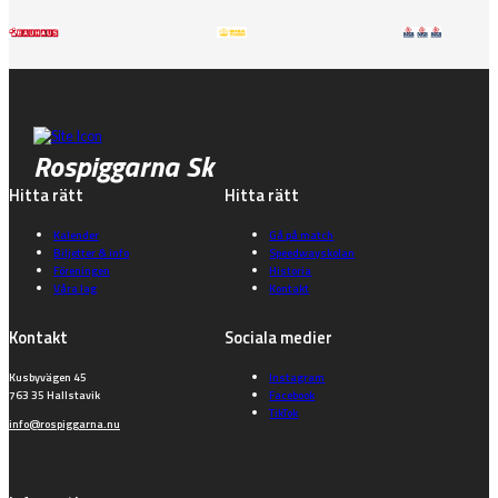
Rospiggarna Sk
Hitta rätt
Hitta rätt
Kalender
Gå på match
Biljetter & info
Speedwayskolan
Föreningen
Historia
Våra lag
Kontakt
Kontakt
Sociala medier
Kusbyvägen 45
Instagram
763 35 Hallstavik
Facebook
TikTok
info@rospiggarna.nu