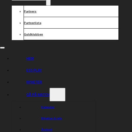
Partners
Partnerlista
Guldklubben
HEM
ESS PLAY
NYHETER
GÅ PÅ MATCH
Kalender
Biljetter & info
Årskort