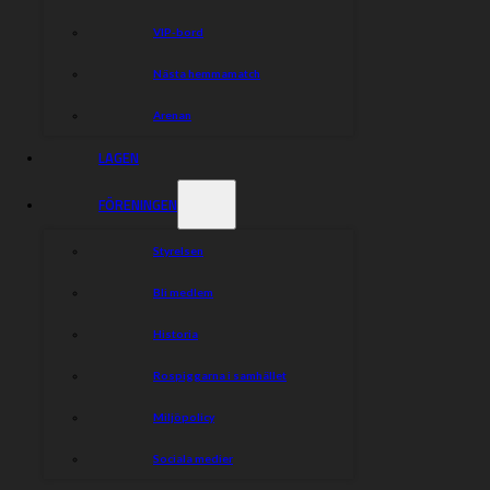
VIP-bord
Nästa hemmamatch
Arenan
LAGEN
FÖRENINGEN
Styrelsen
Bli medlem
Historia
Rospiggarna i samhället
Miljöpolicy
Sociala medier