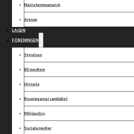
Laguppställnin
Nästa hemmamatch
Rospiggarna VS
Arenan
LAGEN
FÖRENINGEN
Imorgon, torsdag 2 september, har det blivit dags för året
Styrelsen
grundserien då vi välkomnar Lejonen till Credentia Arena.
Vi kommer då ställa upp med följande lag:
Bli medlem
1. Patryk Dudek
2. Timo Lahti
Historia
3. Kai Huckenbeck
4. Kim Nilsson (K)
Rospiggarna i samhället
5. Adrian Miedzinski
6. Daniel Henderson
Miljöpolicy
7. Erik Gheorghe
Sociala medier
Lagledare: Peter Jansson