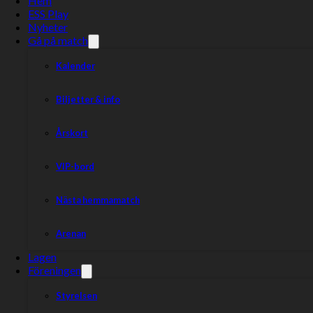
Hem
ESS Play
Nyheter
Gå på match
Kalender
Biljetter & info
Årskort
VIP-bord
Nästa hemmamatch
Arenan
Lagen
Föreningen
Styrelsen