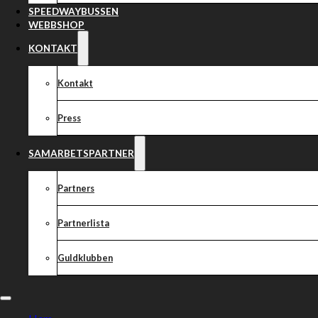
SPEEDWAYBUSSEN
Lejonen ställer upp:
WEBBSHOP
1. Robert Lambert
KONTAKT
2. Rohan Tungate
3. Oliver Berntzon
Kontakt
4. Mathias Thörnblom
5. Nicolai Klindt
Press
6. Linus Eklöf
7. Casper Henriksson
SAMARBETSPARTNER
Lagledare: Anders Fröjd & Mikael Holmstrand
Partners
Säkra dina biljetter redan nu via tickster.com. Biljettlänk:
https://secure.tickster.com/sv/yf0b1776navlftw/products
Partnerlista
Guldklubben
Dela nyheten: