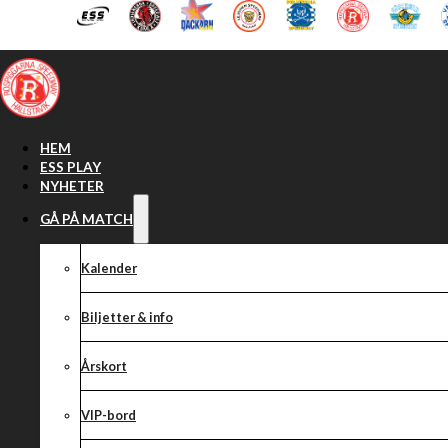
Hoppa till huvudinnehåll
Hoppa till sidfot
HEM
ESS PLAY
NYHETER
GÅ PÅ MATCH
Kalender
Biljetter & info
Årskort
VIP-bord