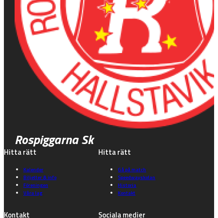
Rospiggarna Sk
Hitta rätt
Hitta rätt
Kalender
Gå på match
Biljetter & info
Speedwayskolan
Föreningen
Historia
Våra lag
Kontakt
Kontakt
Sociala medier