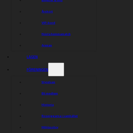
Årskort
VIP-bord
Nästa hemmamatch
Arenan
LAGEN
FÖRENINGEN
Styrelsen
Bli medlem
Historia
Rospiggarna i samhället
Miljöpolicy