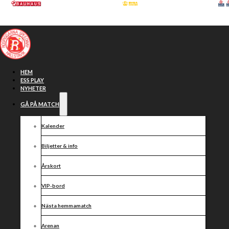
Hoppa till huvudinnehåll
Hoppa till sidfot
HEM
ESS PLAY
NYHETER
GÅ PÅ MATCH
Kalender
Biljetter & info
Årskort
VIP-bord
Resultat 5/9-
Nästa hemmamatch
Arenan