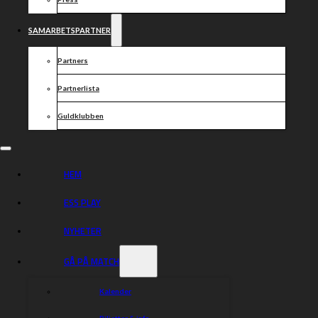
SAMARBETSPARTNER
Partners
Partnerlista
Guldklubben
HEM
ESS PLAY
NYHETER
GÅ PÅ MATCH
Kalender
Biljetter & info