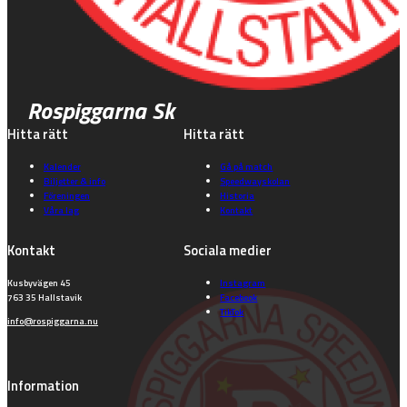
Rospiggarna Sk
Hitta rätt
Hitta rätt
Kalender
Gå på match
Biljetter & info
Speedwayskolan
Föreningen
Historia
Våra lag
Kontakt
Kontakt
Sociala medier
Kusbyvägen 45
Instagram
763 35 Hallstavik
Facebook
TikTok
info@rospiggarna.nu
Information