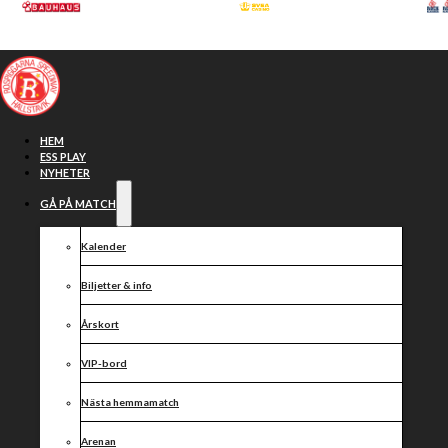
Hoppa till huvudinnehåll
Hoppa till sidfot
HEM
ESS PLAY
NYHETER
GÅ PÅ MATCH
Kalender
Biljetter & info
Årskort
VIP-bord
Rospiggarnas
Nästa hemmamatch
Arenan