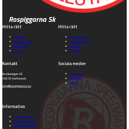
Rospiggarna Sk
Hitta rätt
Hitta rätt
Kalender
Gå på match
Biljetter & info
Speedwayskolan
Föreningen
Historia
Våra lag
Kontakt
Kontakt
Sociala medier
Kusbyvägen 45
Instagram
763 35 Hallstavik
Facebook
TikTok
info@rospiggarna.nu
Information
Cookie consent
Dataskyddspolicy
Integritetspolicy