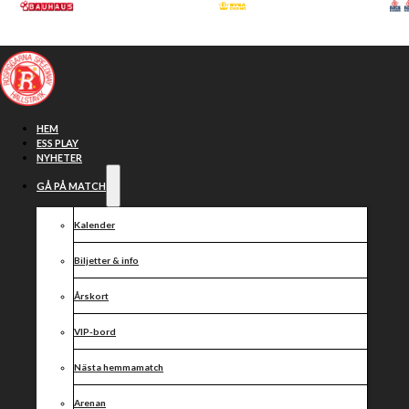
Hoppa till huvudinnehåll
Hoppa till sidfot
HEM
ESS PLAY
NYHETER
GÅ PÅ MATCH
Kalender
Biljetter & info
Årskort
VIP-bord
Kevin
Nästa hemmamatch
Arenan