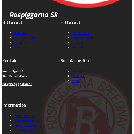
Rospiggarna Sk
Hitta rätt
Hitta rätt
Kalender
Gå på match
Biljetter & info
Speedwayskolan
Föreningen
Historia
Våra lag
Kontakt
Kontakt
Sociala medier
Kusbyvägen 45
Instagram
763 35 Hallstavik
Facebook
TikTok
info@rospiggarna.nu
Information
Cookie consent
Dataskyddspolicy
Integritetspolicy
Tillgänglighet