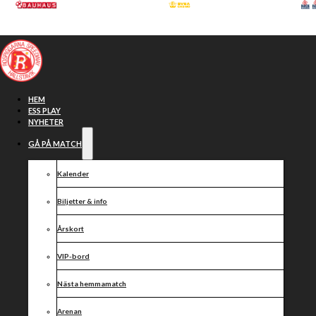
Hoppa till huvudinnehåll
Hoppa till sidfot
HEM
ESS PLAY
NYHETER
GÅ PÅ MATCH
Kalender
Biljetter & info
Årskort
VIP-bord
Årets första
Nästa hemmamatch
Arenan