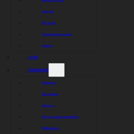
Årskort
VIP-bord
Nästa hemmamatch
Arenan
LAGEN
FÖRENINGEN
Styrelsen
Bli medlem
Historia
Rospiggarna i samhället
Miljöpolicy