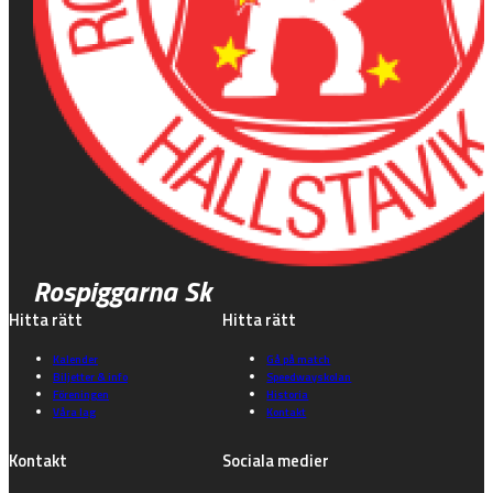
Rospiggarna Sk
Hitta rätt
Hitta rätt
Kalender
Gå på match
Biljetter & info
Speedwayskolan
Föreningen
Historia
Våra lag
Kontakt
Kontakt
Sociala medier