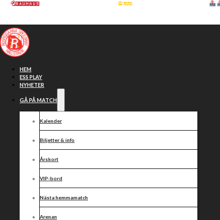
Hoppa till huvudinnehåll
Hoppa till sidfot
HEM
ESS PLAY
NYHETER
GÅ PÅ MATCH
Kalender
Biljetter & info
Årskort
VIP-bord
Resultat från
Nästa hemmamatch
Arenan