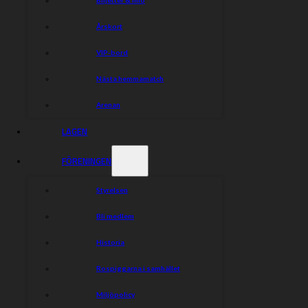
Årskort
VIP-bord
Nästa hemmamatch
Arenan
LAGEN
FÖRENINGEN
Styrelsen
Bli medlem
Historia
Rospiggarna i samhället
Miljöpolicy