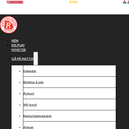
Hoppa till huvudinnehåll
Hoppa till sidfot
HEM
ESS PLAY
NYHETER
GÅ PÅ MATCH
Kalender
Biljetter & info
Årskort
VIP-bord
Individuella
Nästa hemmamatch
Arenan