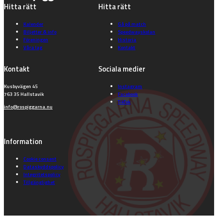
Hitta rätt
Hitta rätt
Kalender
Gå på match
Biljetter & info
Speedwayskolan
Föreningen
Historia
Våra lag
Kontakt
Kontakt
Sociala medier
Kusbyvägen 45
Instagram
763 35 Hallstavik
Facebook
TikTok
info@rospiggarna.nu
Information
Cookie consent
Dataskyddspolicy
Integritetspolicy
Tillgänglighet