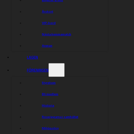
Årskort
VIP-bord
Nästa hemmamatch
Arenan
LAGEN
FÖRENINGEN
Styrelsen
Bli medlem
Historia
Rospiggarna i samhället
Miljöpolicy