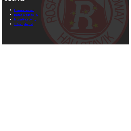
Cookie consent
Dataskyddspolicy
Integritetspolicy
Tillgänglighet