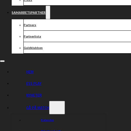
4. Mads Hansen
5. Gleb Chugunov
6. Anton Karlsson
SAMARBETSPARTNER
7. Peter Ljung
Partners
Lagledare: Morgan Andersson & Christian Carlsson
Förboka dina biljetter redan nu via
tickster.com
Partnerlista
Biljettlänk:
Guldklubben
https://secure.tickster.com/sv/kwt0adn2t70l14k/hnc2553vp0wfdhb/selectpro
Varmt välkomna till Credentia Arena!
HEM
Dela nyheten:
ESS PLAY
NYHETER
GÅ PÅ MATCH
Kalender
Biljetter & info