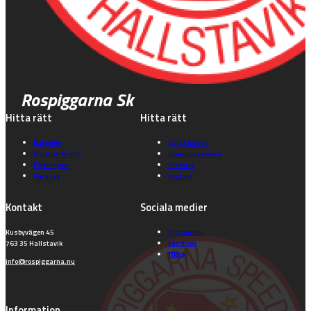
Rospiggarna Sk
Hitta rätt
Hitta rätt
Kalender
Gå på match
Biljetter & info
Speedwayskolan
Föreningen
Historia
Våra lag
Kontakt
Kontakt
Sociala medier
Kusbyvägen 45
Instagram
763 35 Hallstavik
Facebook
TikTok
info@rospiggarna.nu
Information