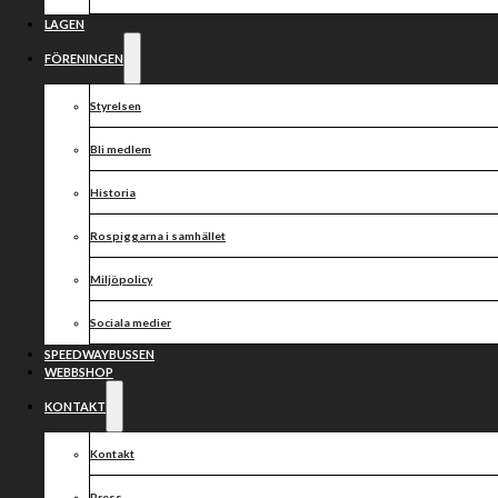
till tisdagens
hemmamatch!
LAGEN
FÖRENINGEN
Styrelsen
På tisdag 21 juni väntar en ny hemmamatch då vi
Bli medlem
välkomnar Västervik till Credentia Arena.
Historia
Vi kommer då ställa upp med följande lag:
1. Szymon Wozniak
Rospiggarna i samhället
2. Kim Nilsson (K)
3. Victor Palovaara
Miljöpolicy
4. Andzejs Lebedevs
5. Timo Lahti
Sociala medier
6. Daniel Henderson
7. Kai Huckenbeck
SPEEDWAYBUSSEN
WEBBSHOP
Lagledare: Peter Jansson
KONTAKT
Västervik ställer upp med:
1. Bartosz Smektala
Kontakt
2. Jaimon Lidsey
3. Fredrik Lindgren (K)
Press