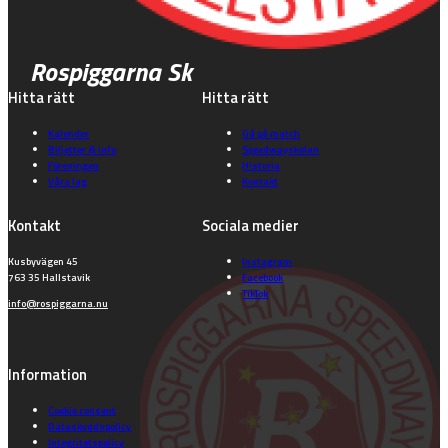
Rospiggarna Sk
Hitta rätt
Hitta rätt
Kalender
Gå på match
Biljetter & info
Speedwayskolan
Föreningen
Historia
Våra lag
Kontakt
Kontakt
Sociala medier
Kusbyvägen 45
Instagram
763 35 Hallstavik
Facebook
TikTok
info@rospiggarna.nu
Information
Cookie consent
Dataskyddspolicy
Integritetspolicy