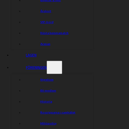
Årskort
VIP-bord
Nästa hemmamatch
Arenan
LAGEN
FÖRENINGEN
Styrelsen
Bli medlem
Historia
Rospiggarna i samhället
Miljöpolicy