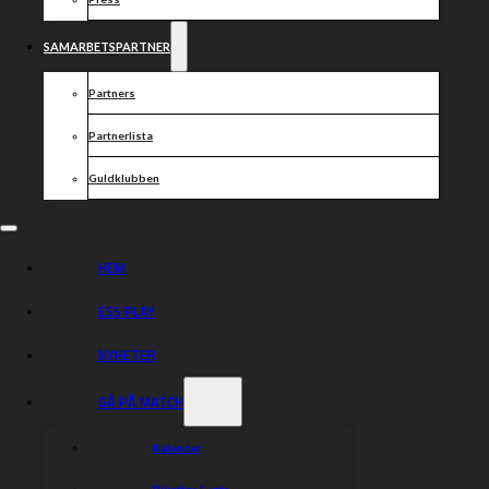
SAMARBETSPARTNER
Partners
Partnerlista
Guldklubben
HEM
ESS PLAY
NYHETER
GÅ PÅ MATCH
Kalender
Biljetter & info