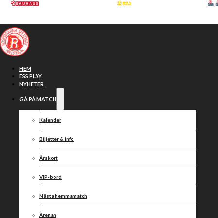
Hoppa till huvudinnehåll
Hoppa till sidfot
HEM
ESS PLAY
NYHETER
GÅ PÅ MATCH
Kalender
Biljetter & info
Årskort
VIP-bord
Funktionärsmöte!
Nästa hemmamatch
Arenan