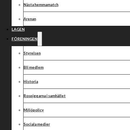
Storsatsning på
Nästa hemmamatch
ungdomsförare
Arenan
LAGEN
FÖRENINGEN
Med sikte på att bli starkare på ungdomssidan och få fra
Styrelsen
tog vi på sensommaren 2022 in polska speedwaylegendaren
för Rospiggarnas ungdomsförare. Det har nu lett till en på
Bli medlem
gehör i både Sverige och Polen. Ken Magnusson, styrelsele
ungdomarna samt banan, berättar mer om ungdomssatsni
Historia
Den unika satsningen som vi gör kan beskrivas som en trestegsrake
prova-på-stadiet till att kunna fortsätta köra under ungdomsåren f
Rospiggarna i samhället
Ledarna för prova på speedwayen är Jonas Andersson och Robin 
meriter från speedway samt isracing och är två kompetenta ledare
Miljöpolicy
barnen och sköta motorcyklarna.
Sociala medier
”- Jonas och Robin började förra året med att hålla prova på speedway. 