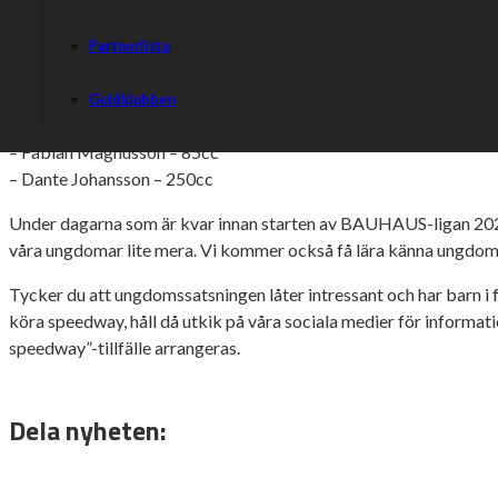
Det kommer bli tight men vi kommer få till det.”
Rospiggarnas ungdomsförare är:
Partnerlista
– Jonny Eriksson – 250cc
– Tyr Söderblom – 85cc
Guldklubben
– Elliot Carlmark – 250cc
– Fabian Magnusson – 85cc
– Dante Johansson – 250cc
Under dagarna som är kvar innan starten av BAUHAUS-ligan 202
våra ungdomar lite mera. Vi kommer också få lära känna ungdom
Tycker du att ungdomssatsningen låter intressant och har barn i f
köra speedway, håll då utkik på våra sociala medier för informat
speedway”-tillfälle arrangeras.
Dela nyheten: