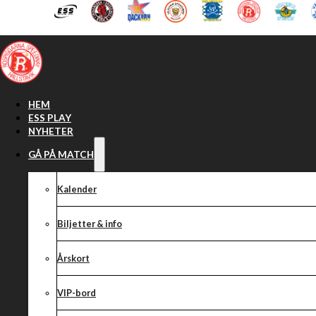
Hoppa till huvudinnehåll
Hoppa till sidfot
HEM
ESS PLAY
NYHETER
GÅ PÅ MATCH
Kalender
Biljetter & info
Årskort
VIP-bord