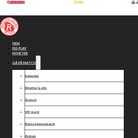
Hoppa till huvudinnehåll
Hoppa till sidfot
HEM
ESS PLAY
NYHETER
GÅ PÅ MATCH
Kalender
Biljetter & info
Årskort
VIP-bord
Vinst på
Nästa hemmamatch
Arenan