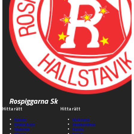
Rospiggarna Sk
Hitta rätt
Hitta rätt
Kalender
Gå på match
Biljetter & info
Speedwayskolan
Föreningen
Historia
Våra lag
Kontakt