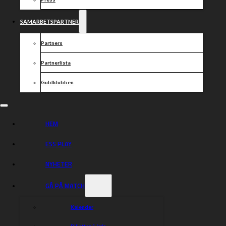
Dela nyheten:
SAMARBETSPARTNER
Partners
Partnerlista
Guldklubben
HEM
ESS PLAY
NYHETER
GÅ PÅ MATCH
Kalender
Biljetter & info