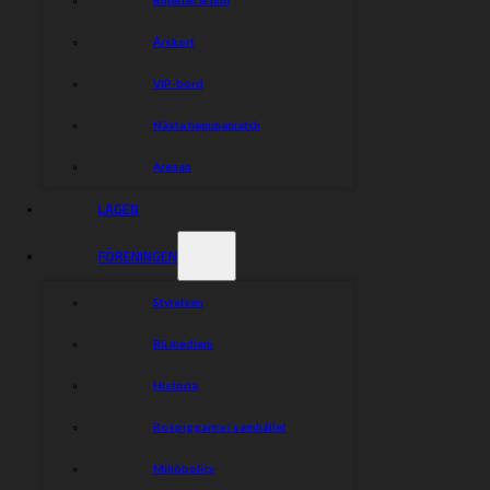
Årskort
VIP-bord
Nästa hemmamatch
Arenan
LAGEN
FÖRENINGEN
Styrelsen
Bli medlem
Historia
Rospiggarna i samhället
Miljöpolicy