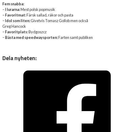
Fem snabba:
–
I lurarna:
Mest polsk popmusik
–
Favoritmat:
Färsk sallad, räkor och pasta
–
Idol som liten:
Givetvis Tomasz Gollob men också
Greg Hancock
–
Favoritplats:
Bydgoszcz
–
Bästa med speedwaysporten:
Farten samt publiken
Dela nyheten: