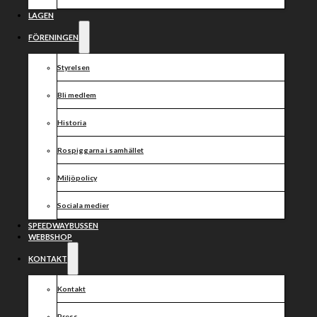
Przyjemski: ”-
Alla lärdomar
LAGEN
FÖRENINGEN
jag kommer
Styrelsen
få gör att jag
Bli medlem
ser fram
Historia
Rospiggarna i samhället
emot att köra
Miljöpolicy
för
Sociala medier
SPEEDWAYBUSSEN
Rospiggarna!”
WEBBSHOP
KONTAKT
Kontakt
Det har blivit dags för en ny speedwaytisdag och
Press