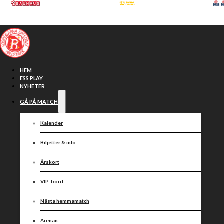
Hoppa till huvudinnehåll
Hoppa till sidfot
HEM
ESS PLAY
NYHETER
GÅ PÅ MATCH
Kalender
Biljetter & info
Årskort
VIP-bord
Wiktor
Nästa hemmamatch
Arenan