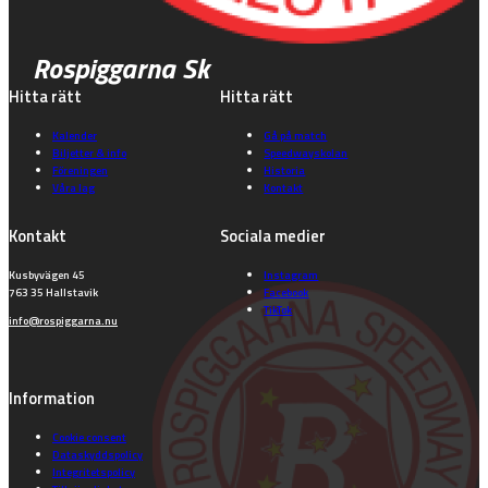
Rospiggarna Sk
Hitta rätt
Hitta rätt
Kalender
Gå på match
Biljetter & info
Speedwayskolan
Föreningen
Historia
Våra lag
Kontakt
Kontakt
Sociala medier
Kusbyvägen 45
Instagram
763 35 Hallstavik
Facebook
TikTok
info@rospiggarna.nu
Information
Cookie consent
Dataskyddspolicy
Integritetspolicy