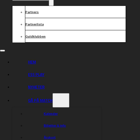
svenska föraren Peter Ljung som gör debut i Piraterna i
samband med kvällens match.
Partners
Piraternas laguppställning:
Partnerlista
1) Vaclav Milik
2) Pawel Przedpelski
Guldklubben
3) Oskar Fajfer (K)
4) Peter Ljung
5) Piotr Pawlicki
6) Oskar Polis
7) Jonathan Ejnermark
HEM
Lagledare: Daniel Davidsson
ESS PLAY
Med två vinster samt fem förluster ligger vi på en
NYHETER
sjundeplats i tabellen. Till kvällens match är bland annat
finska rospiggsprofilen tillika förra veckans SM-trea
Timo Lahti tillbaka i laget.
GÅ PÅ MATCH
Rospiggarnas laguppställning:
Kalender
1) Kai Huckenbeck
2) Wiktor Przyjemski
Biljetter & info
3) Dimitri Bergé
4) Timo Lahti
Årskort
5) Antonio Lindbäck