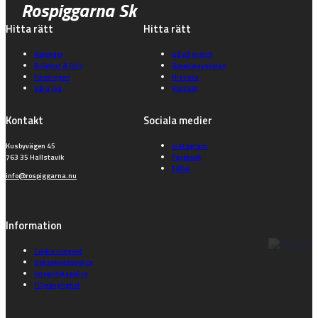
Rospiggarna Sk
Hitta rätt
Hitta rätt
Kalender
Gå på match
Biljetter & info
Speedwayskolan
Föreningen
Historia
Våra lag
Kontakt
Kontakt
Sociala medier
Kusbyvägen 45
Instagram
763 35 Hallstavik
Facebook
TikTok
info@rospiggarna.nu
Information
Cookie consent
Dataskyddspolicy
Integritetspolicy
Tillgänglighet