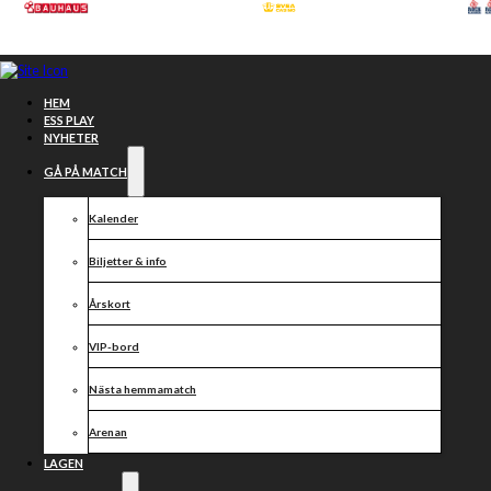
Hoppa till huvudinnehåll
Hoppa till sidfot
HEM
ESS PLAY
NYHETER
GÅ PÅ MATCH
Kalender
Biljetter & info
Årskort
VIP-bord
Nästa hemmamatch
Idag inleds
Arenan
LAGEN