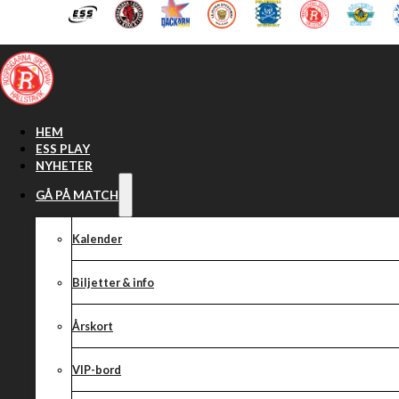
Hoppa till huvudinnehåll
Hoppa till sidfot
HEM
ESS PLAY
NYHETER
GÅ PÅ MATCH
Kalender
Biljetter & info
Årskort
VIP-bord