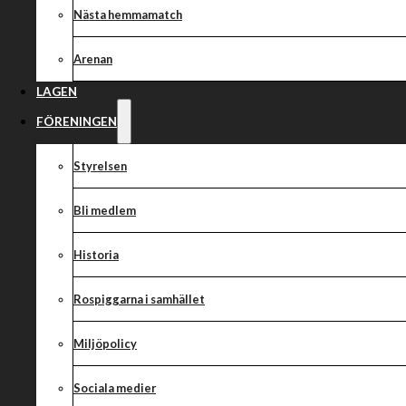
Final eller inte 
Nästa hemmamatch
det
Arenan
LAGEN
FÖRENINGEN
Slutspelet pågår för fullt och ikväll har det blivit dags för returm
Styrelsen
att ha förlorat borta mot Västervik med 37-53 har de ett övert
måste ta ikapp. Vi står inför en tuff uppgift men vi är också medv
Bli medlem
på vår hemmabana och med fjolårets kvartsfinal i minnet kommer v
vidare till final.
Historia
Rospiggarna:
1. Antonio Lindbäck
Rospiggarna i samhället
2. Kim Nilsson (K)
3. Kai Huckenbeck
Miljöpolicy
4. Dimitri Bergé
5. Luke Becker
Sociala medier