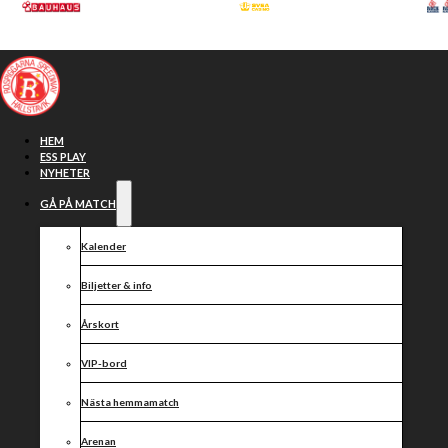
Hoppa till huvudinnehåll
Hoppa till sidfot
HEM
ESS PLAY
NYHETER
GÅ PÅ MATCH
Kalender
Biljetter & info
Årskort
VIP-bord
Tack för
Nästa hemmamatch
Arenan