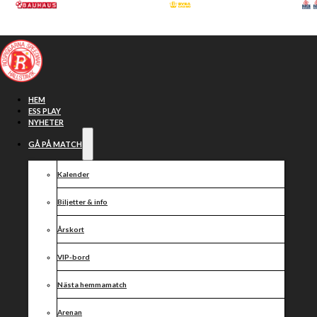
Hoppa till huvudinnehåll
Hoppa till sidfot
HEM
ESS PLAY
NYHETER
GÅ PÅ MATCH
Kalender
Biljetter & info
Årskort
VIP-bord
Onsdagens
Nästa hemmamatch
Arenan