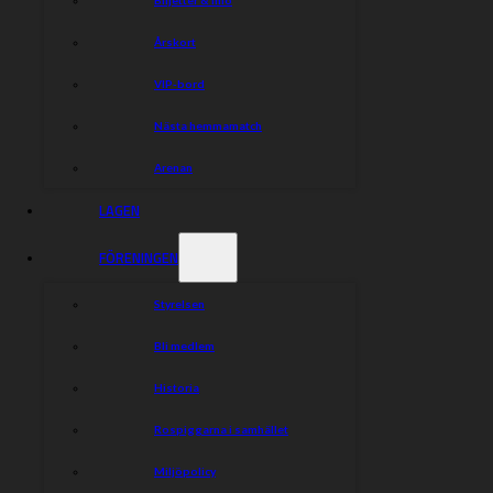
Årskort
VIP-bord
Nästa hemmamatch
Arenan
LAGEN
FÖRENINGEN
Styrelsen
Bli medlem
Historia
Rospiggarna i samhället
Miljöpolicy