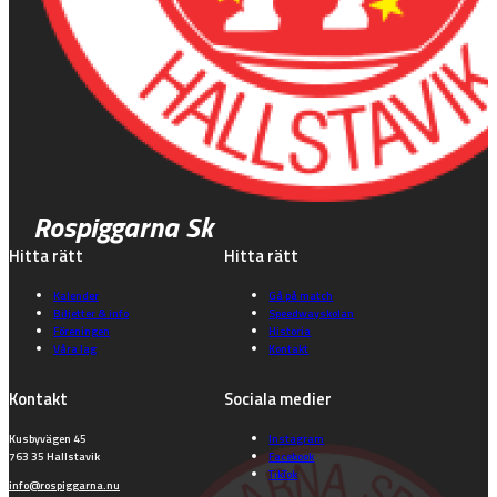
Rospiggarna Sk
Hitta rätt
Hitta rätt
Kalender
Gå på match
Biljetter & info
Speedwayskolan
Föreningen
Historia
Våra lag
Kontakt
Kontakt
Sociala medier
Kusbyvägen 45
Instagram
763 35 Hallstavik
Facebook
TikTok
info@rospiggarna.nu