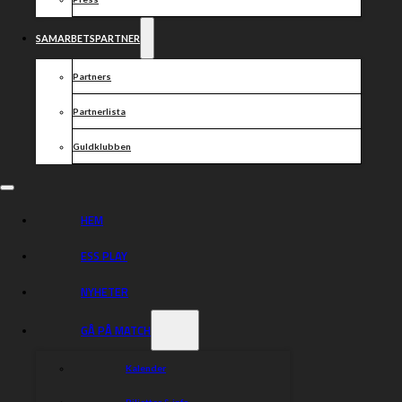
SAMARBETSPARTNER
Partners
Partnerlista
Guldklubben
HEM
ESS PLAY
NYHETER
GÅ PÅ MATCH
Kalender
Biljetter & info