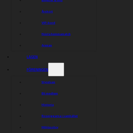
Årskort
VIP-bord
Nästa hemmamatch
Arenan
LAGEN
FÖRENINGEN
Styrelsen
Bli medlem
Historia
Rospiggarna i samhället
Miljöpolicy