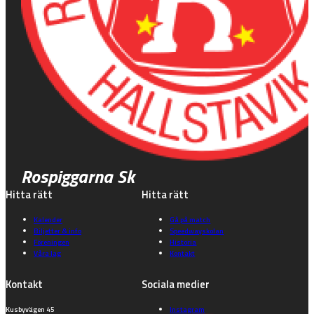
Rospiggarna Sk
Hitta rätt
Hitta rätt
Kalender
Gå på match
Biljetter & info
Speedwayskolan
Föreningen
Historia
Våra lag
Kontakt
Kontakt
Sociala medier
Kusbyvägen 45
Instagram