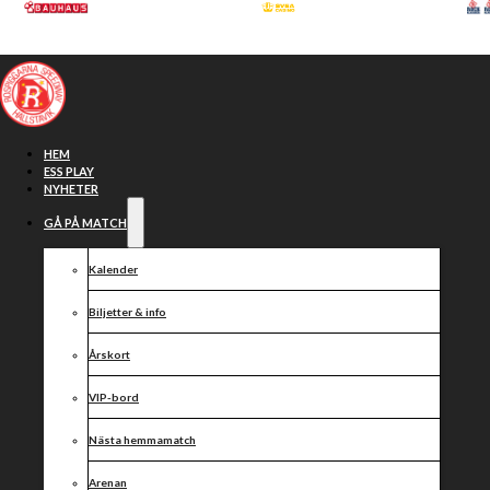
Hoppa till huvudinnehåll
Hoppa till sidfot
HEM
ESS PLAY
NYHETER
GÅ PÅ MATCH
Kalender
Biljetter & info
Årskort
VIP-bord
Polska
Nästa hemmamatch
Arenan