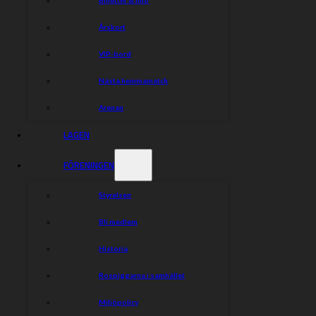
Devils vann hemma mot Unia Tarnow med 47-42.
Årskort
Dela nyheten:
VIP-bord
Nästa hemmamatch
Arenan
LAGEN
FÖRENINGEN
Styrelsen
Bli medlem
Historia
Rospiggarna i samhället
Miljöpolicy