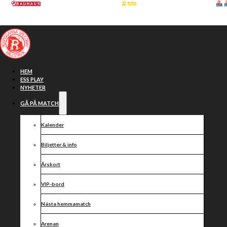
Hoppa till huvudinnehåll
Hoppa till sidfot
HEM
ESS PLAY
NYHETER
GÅ PÅ MATCH
Kalender
Biljetter & info
Årskort
VIP-bord
Veckans
Nästa hemmamatch
Arenan