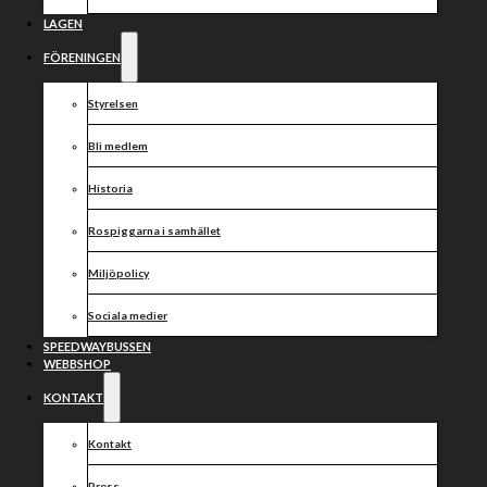
är lanserad!
LAGEN
FÖRENINGEN
Styrelsen
Bli medlem
Historia
Rospiggarna i samhället
Miljöpolicy
Sociala medier
SPEEDWAYBUSSEN
WEBBSHOP
KONTAKT
Kontakt
Press