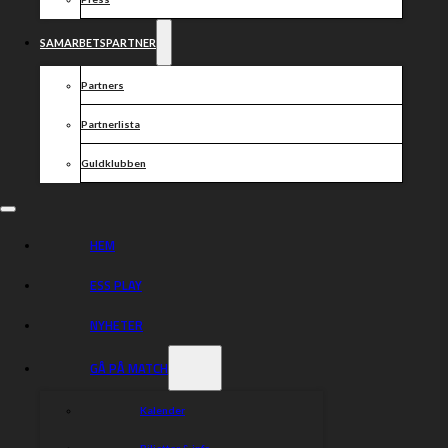
SAMARBETSPARTNER
Partners
Partnerlista
Guldklubben
HEM
ESS PLAY
NYHETER
GÅ PÅ MATCH
Kalender
Biljetter & info