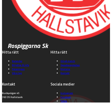
Rospiggarna Sk
Hitta rätt
Hitta rätt
Kalender
Gå på match
Biljetter & info
Speedwayskolan
Föreningen
Historia
Våra lag
Kontakt
Kontakt
Sociala medier
Kusbyvägen 45
Instagram
763 35 Hallstavik
Facebook
TikTok
info@rospiggarna.nu