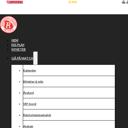
Hoppa till huvudinnehåll
Hoppa till sidfot
HEM
ESS PLAY
NYHETER
GÅ PÅ MATCH
Kalender
Biljetter & info
Årskort
VIP-bord
Vår nya shop
Nästa hemmamatch
Arenan