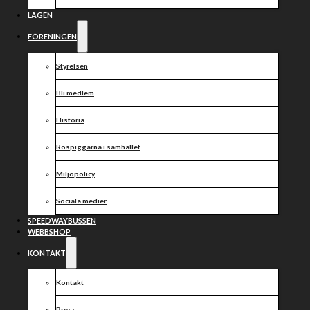
nu har
årskorten
LAGEN
FÖRENINGEN
kommit!
Styrelsen
Bli medlem
Historia
Rospiggarna i samhället
Miljöpolicy
Sociala medier
SPEEDWAYBUSSEN
WEBBSHOP
KONTAKT
Kontakt
Press