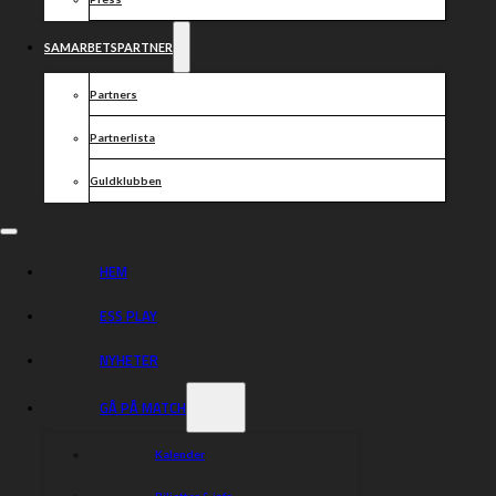
SAMARBETSPARTNER
Partners
Partnerlista
Guldklubben
HEM
ESS PLAY
NYHETER
GÅ PÅ MATCH
Kalender
Biljetter & info