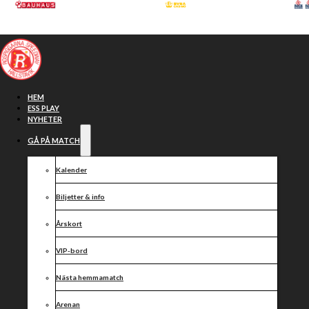
Hoppa till huvudinnehåll
Hoppa till sidfot
HEM
ESS PLAY
NYHETER
GÅ PÅ MATCH
Kalender
Biljetter & info
Årskort
VIP-bord
Öppet hus –
Nästa hemmamatch
Arenan