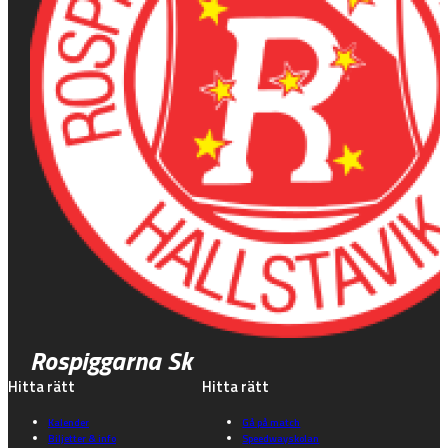
Rospiggarna Sk
Hitta rätt
Hitta rätt
Kalender
Gå på match
Biljetter & info
Speedwayskolan