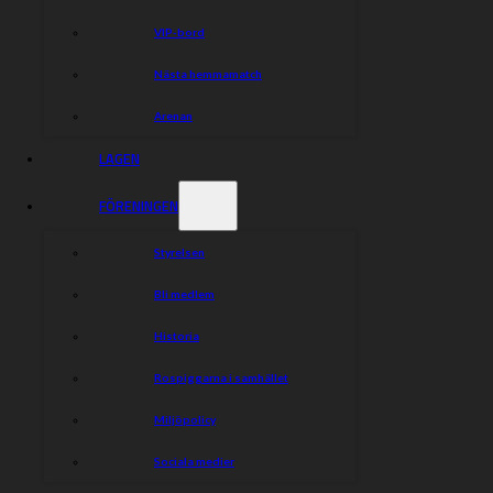
VIP-bord
Nästa hemmamatch
Arenan
LAGEN
FÖRENINGEN
Styrelsen
Bli medlem
Historia
Rospiggarna i samhället
Miljöpolicy
Sociala medier