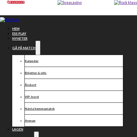
Hoppa till huvudinnehåll
Hoppa till sidfot
HEM
ESS PLAY
NYHETER
GÅ PÅ MATCH
Kalender
Biljetter & info
Årskort
VIP-bord
Välkomna på
Nästa hemmamatch
Arenan
vinterspeedway
LAGEN