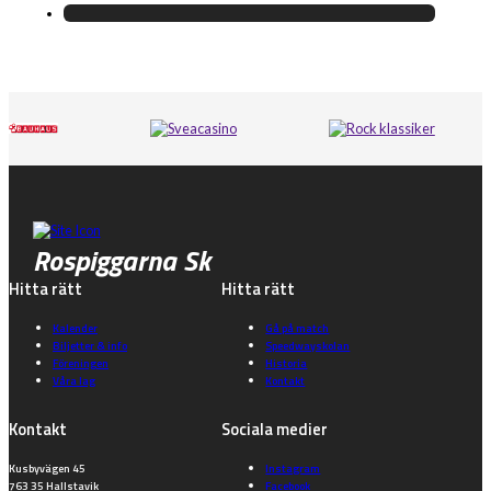
Rospiggarna Sk
Hitta rätt
Hitta rätt
Kalender
Gå på match
Biljetter & info
Speedwayskolan
Föreningen
Historia
Våra lag
Kontakt
Kontakt
Sociala medier
Kusbyvägen 45
Instagram
763 35 Hallstavik
Facebook