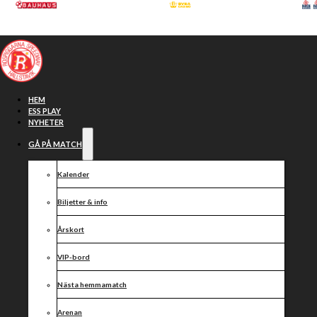
Hoppa till huvudinnehåll
Hoppa till sidfot
HEM
ESS PLAY
NYHETER
GÅ PÅ MATCH
Kalender
Biljetter & info
Årskort
VIP-bord
Bortaseger
Nästa hemmamatch
Arenan