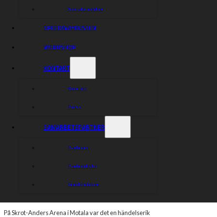
Sociala medier
SPEEDWAYBUSSEN
WEBBSHOP
KONTAKT
Kontakt
Press
SAMARBETSPARTNER
Partners
Partnerlista
Rospiggarna hade tagit sig till Motala igår för att
möta Piraterna. Säsongens första bortaseger
Guldklubben
bärgades efter en vinst med 48-42 och laget har
med sig sex poäng i tabellen.
På Skrot-Anders Arena i Motala var det en händelserik