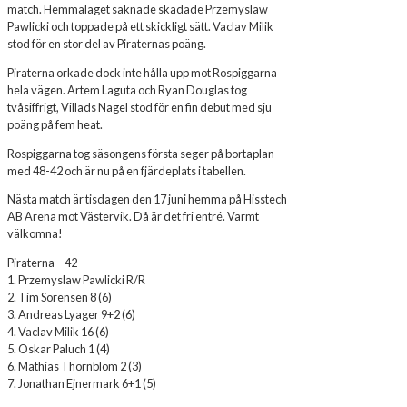
match. Hemmalaget saknade skadade Przemyslaw
Pawlicki och toppade på ett skickligt sätt. Vaclav Milik
stod för en stor del av Piraternas poäng.
Piraterna orkade dock inte hålla upp mot Rospiggarna
hela vägen. Artem Laguta och Ryan Douglas tog
tvåsiffrigt, Villads Nagel stod för en fin debut med sju
poäng på fem heat.
Rospiggarna tog säsongens första seger på bortaplan
med 48-42 och är nu på en fjärdeplats i tabellen.
Nästa match är tisdagen den 17 juni hemma på Hisstech
AB Arena mot Västervik. Då är det fri entré. Varmt
välkomna!
Piraterna – 42
1. Przemyslaw Pawlicki R/R
2. Tim Sörensen 8 (6)
3. Andreas Lyager 9+2 (6)
4. Vaclav Milik 16 (6)
5. Oskar Paluch 1 (4)
6. Mathias Thörnblom 2 (3)
7. Jonathan Ejnermark 6+1 (5)