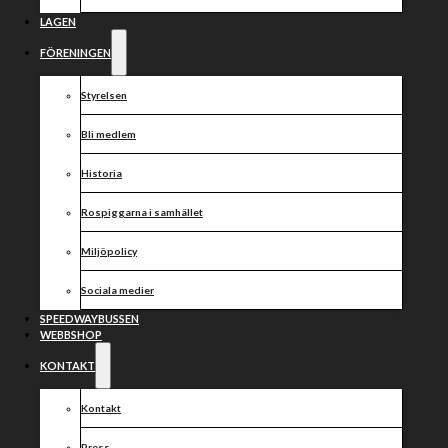
mot Piraterna
LAGEN
FÖRENINGEN
Styrelsen
Bli medlem
Historia
Rospiggarna i samhället
Miljöpolicy
Sociala medier
SPEEDWAYBUSSEN
WEBBSHOP
KONTAKT
Kontakt
Press