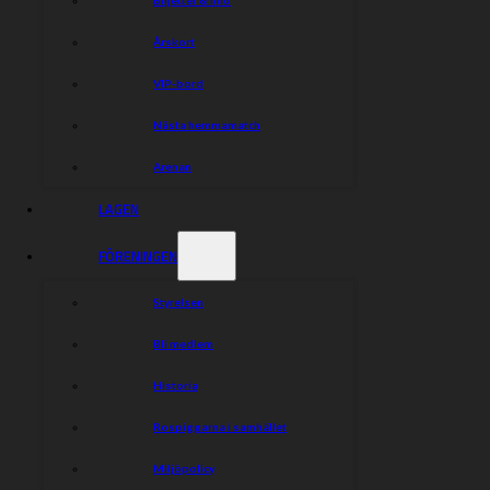
Årskort
VIP-bord
Nästa hemmamatch
Arenan
LAGEN
FÖRENINGEN
Styrelsen
Bli medlem
Historia
Rospiggarna i samhället
Miljöpolicy