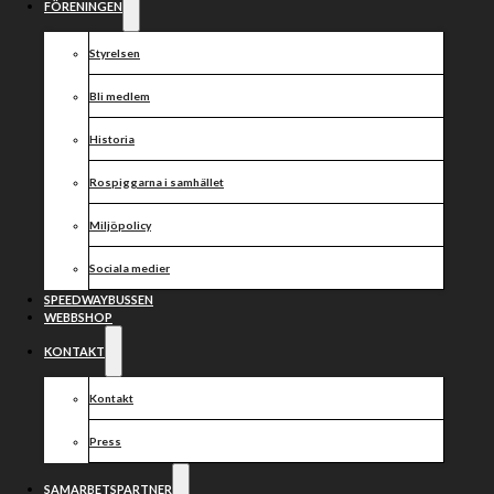
250 cc-
FÖRENINGEN
tävling
Styrelsen
inställd
Bli medlem
Historia
Rospiggarna i samhället
Miljöpolicy
Sociala medier
Efter att det blivit avanmälningar så är morgondagens
SPEEDWAYBUSSEN
250cc-tävling på Hisstech AB Arena i samråd med
WEBBSHOP
Svemo och domaren.
KONTAKT
Välkomna på tisdag när vi har match i BAUHAUS-ligan
mot Smederna!
Kontakt
Press
Dela nyheten:
SAMARBETSPARTNER