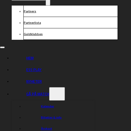
Partners
Partnerlista
Guldklubben
HEM
ESS PLAY
NYHETER
GÅ PÅ MATCH
Kalender
Biljetter & info
Årskort