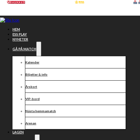
Hoppa till huvudinnehåll
Hoppa till sidfot
HEM
ESS PLAY
NYHETER
GÅ PÅ MATCH
Kalender
Biljetter & info
Årskort
VIP-bord
Nästa hemmamatch
Morgondagens
Arenan
LAGEN