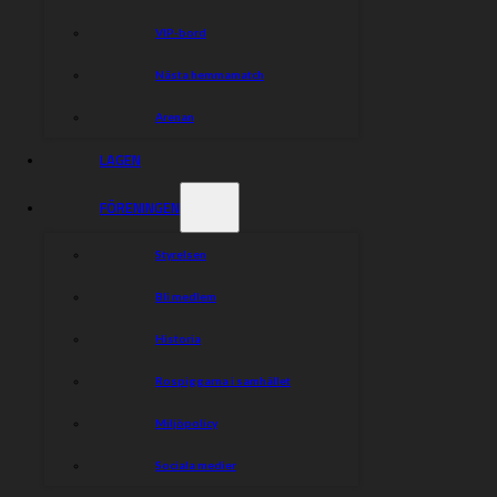
VIP-bord
Nästa hemmamatch
Arenan
LAGEN
FÖRENINGEN
Styrelsen
Bli medlem
Historia
Rospiggarna i samhället
Miljöpolicy
Sociala medier