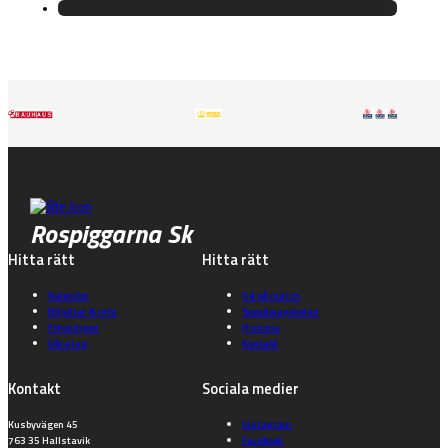
Rospiggarna Sk
Hitta rätt
Hitta rätt
Kalender
Gå på match
Biljetter & info
Speedwayskolan
Föreningen
Historia
Våra lag
Kontakt
Kontakt
Sociala medier
Kusbyvägen 45
Instagram
763 35 Hallstavik
Facebook