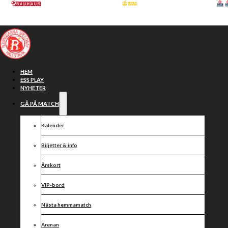
Hoppa till huvudinnehåll
Hoppa till sidfot
HEM
ESS PLAY
NYHETER
GÅ PÅ MATCH
Kalender
Biljetter & info
Årskort
VIP-bord
Fjärdeplats i
Nästa hemmamatch
Arenan