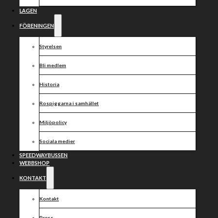
Gislaved
LAGEN
FÖRENINGEN
Styrelsen
Bli medlem
Historia
Rospiggarna i samhället
Miljöpolicy
Sociala medier
SPEEDWAYBUSSEN
WEBBSHOP
KONTAKT
Kontakt
Press