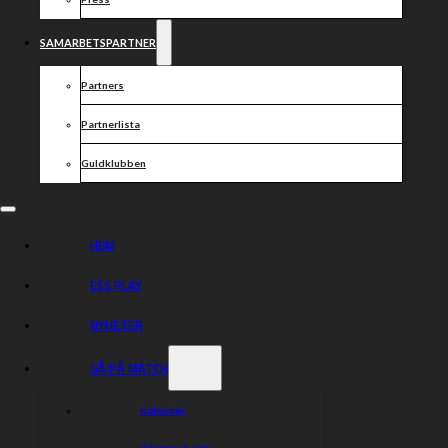
SAMARBETSPARTNER
Partners
Partnerlista
Guldklubben
HEM
ESS PLAY
NYHETER
GÅ PÅ MATCH
Kalender
Biljetter & info