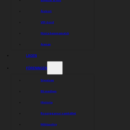
Årskort
VIP-bord
Nästa hemmamatch
Arenan
LAGEN
FÖRENINGEN
Styrelsen
Bli medlem
Historia
Rospiggarna i samhället
Miljöpolicy