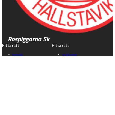
Rospiggarna Sk
Hitta rätt
Hitta rätt
Kalender
Gå på match
Biljetter & info
Speedwayskolan
Föreningen
Historia
Våra lag
Kontakt
Kontakt
Sociala medier
Kusbyvägen 45
Instagram
763 35 Hallstavik
Facebook
TikTok
info@rospiggarna.nu