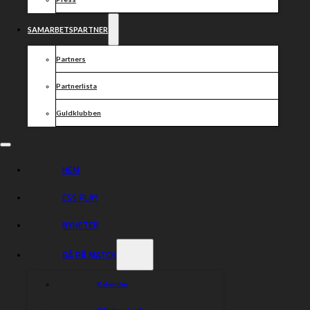
SAMARBETSPARTNER
Partners
Partnerlista
Guldklubben
HEM
ESS PLAY
NYHETER
GÅ PÅ MATCH
Kalender
Biljetter & info