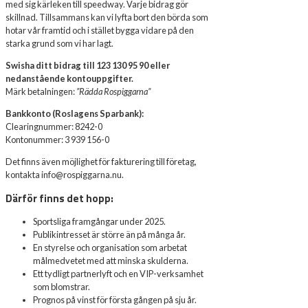
med sig kärleken till speedway. Varje bidrag gör
skillnad. Tillsammans kan vi lyfta bort den börda som
hotar vår framtid och i stället bygga vidare på den
starka grund som vi har lagt.
Swisha ditt bidrag till 123 130 95 90 eller
nedanstående kontouppgifter.
Märk betalningen:
”Rädda Rospiggarna”
Bankkonto (Roslagens Sparbank):
Clearingnummer: 8242-0
Kontonummer: 3 939 156-0
Det finns även möjlighet för fakturering till företag,
kontakta info@rospiggarna.nu.
Därför finns det hopp:
Sportsliga framgångar under 2025.
Publikintresset är större än på många år.
En styrelse och organisation som arbetat
målmedvetet med att minska skulderna.
Ett tydligt partnerlyft och en VIP-verksamhet
som blomstrar.
Prognos på vinst för första gången på sju år.