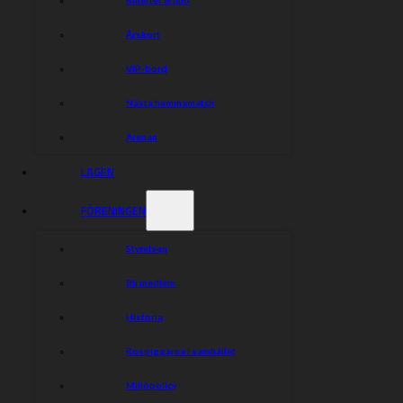
Årskort
VIP-bord
Nästa hemmamatch
Arenan
LAGEN
FÖRENINGEN
Styrelsen
Bli medlem
Historia
Rospiggarna i samhället
Miljöpolicy