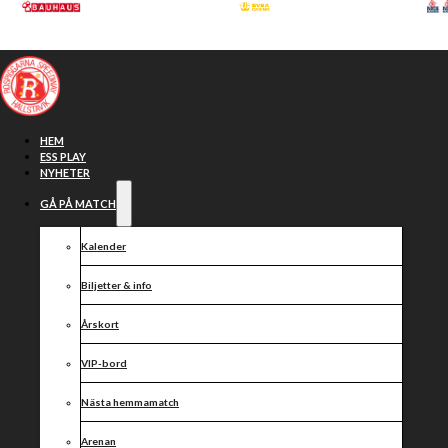
Hoppa till huvudinnehåll
Hoppa till sidfot
HEM
ESS PLAY
NYHETER
GÅ PÅ MATCH
Kalender
Biljetter & info
Årskort
VIP-bord
Rädda
Nästa hemmamatch
Arenan