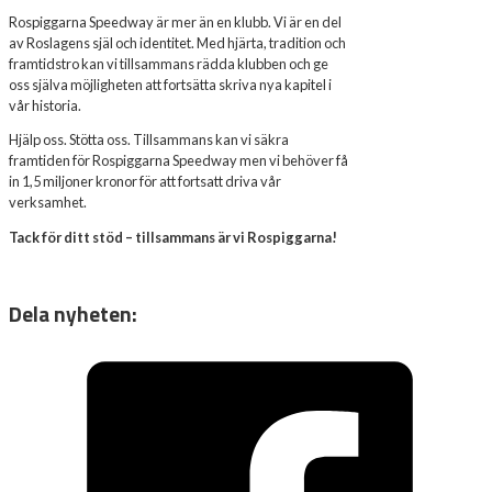
Rospiggarna Speedway är mer än en klubb. Vi är en del
av Roslagens själ och identitet. Med hjärta, tradition och
framtidstro kan vi tillsammans rädda klubben och ge
oss själva möjligheten att fortsätta skriva nya kapitel i
vår historia.
Hjälp oss. Stötta oss. Tillsammans kan vi säkra
framtiden för Rospiggarna Speedway men vi behöver få
in 1,5 miljoner kronor för att fortsatt driva vår
verksamhet.
Tack för ditt stöd – tillsammans är vi Rospiggarna!
Dela nyheten: