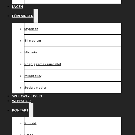
Rospiggarna
Speedway –
LAGEN
FÖRENINGEN
tillsammans
Styrelsen
mot
Bli medlem
framtiden
Historia
Rospiggarna i samhället
Miljöpolicy
Sociala medier
SPEEDWAYBUSSEN
WEBBSHOP
KONTAKT
Kontakt
Press